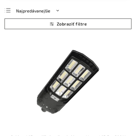
Najpredávanejšie
Najlacnejšie
Najdrahšie
Abecedne