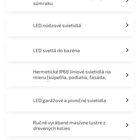
súmraku
LED núdzové svietidlá
LED svetlá do bazéna
Hermetické IP68 líniové svietidlá na
mieru (kúpeľňa, podlaha, fasáda,
terasa)
LED garážové a pivničné svietidla
Ručné vyrábané masívne lustre z
drevených kolies