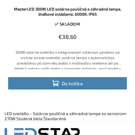
MasterLED 300W LED solárna pouličná a záhradná lampa,
diaľkové ovládanie, 6000K, IP65
✅ SKLADOM
€38,60
300W solárne svietidlo s integrovaným solárnym panelom na
vrchnej strane svietidlá, solárna lampa s automatickou
prevádzkou po súmraku alebo s možnosťou svietenia len po
detekcií pohybu osôb alebo s úsporným režimom, nový model s
lepšou optikou a
Do košíka
LED svietidlo – Solárna pouličná a záhradná lampa so senzorom
270W Studená biela Štandardná