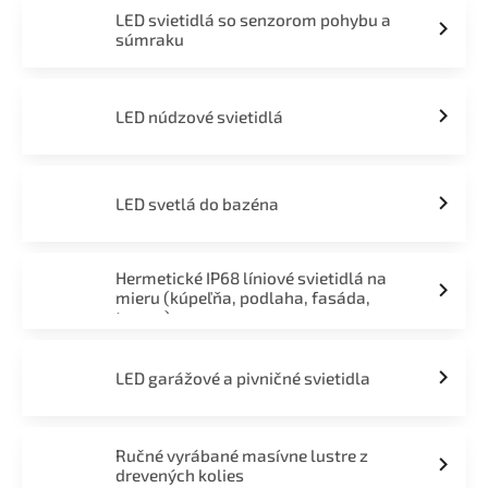
LED svietidlá so senzorom pohybu a
súmraku
LED núdzové svietidlá
LED svetlá do bazéna
Hermetické IP68 líniové svietidlá na
mieru (kúpeľňa, podlaha, fasáda,
terasa)
LED garážové a pivničné svietidla
Ručné vyrábané masívne lustre z
drevených kolies