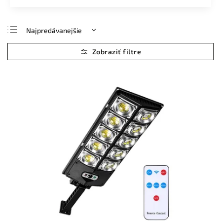
Najpredávanejšie
Najlacnejšie
Najdrahšie
Abecedne