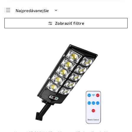
Najpredávanejšie
Najlacnejšie
Najdrahšie
Abecedne