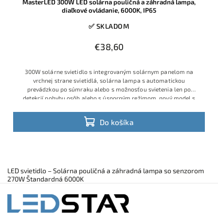
MasterLED 300W LED solárna pouličná a záhradná lampa,
diaľkové ovládanie, 6000K, IP65
✅ SKLADOM
€38,60
300W solárne svietidlo s integrovaným solárnym panelom na
vrchnej strane svietidlá, solárna lampa s automatickou
prevádzkou po súmraku alebo s možnosťou svietenia len po
detekcií pohybu osôb alebo s úsporným režimom, nový model s
lepšou optikou a
Do košíka
LED svietidlo – Solárna pouličná a záhradná lampa so senzorom
270W Štandardná 6000K