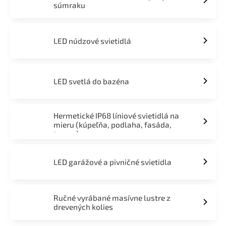
súmraku
LED núdzové svietidlá
LED svetlá do bazéna
Hermetické IP68 líniové svietidlá na
mieru (kúpeľňa, podlaha, fasáda,
terasa)
LED garážové a pivničné svietidla
Ručné vyrábané masívne lustre z
drevených kolies