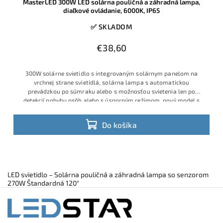
MasterLED 300W LED solárna pouličná a záhradná lampa,
diaľkové ovládanie, 6000K, IP65
✅ SKLADOM
€38,60
300W solárne svietidlo s integrovaným solárnym panelom na
vrchnej strane svietidlá, solárna lampa s automatickou
prevádzkou po súmraku alebo s možnosťou svietenia len po
detekcií pohybu osôb alebo s úsporným režimom, nový model s
lepšou optikou a
Do košíka
LED svietidlo – Solárna pouličná a záhradná lampa so senzorom
270W Štandardná 120°