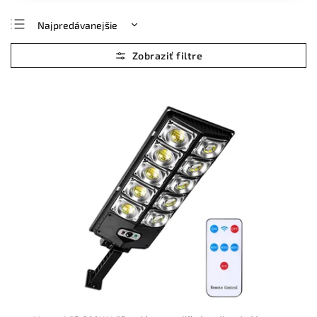
Najpredávanejšie
Najlacnejšie
Najdrahšie
Abecedne