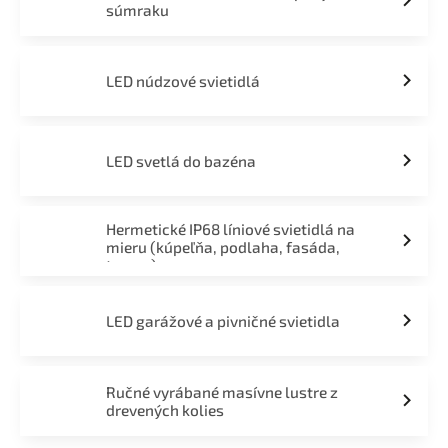
súmraku
LED núdzové svietidlá
LED svetlá do bazéna
Hermetické IP68 líniové svietidlá na
mieru (kúpeľňa, podlaha, fasáda,
terasa)
LED garážové a pivničné svietidla
Ručné vyrábané masívne lustre z
drevených kolies