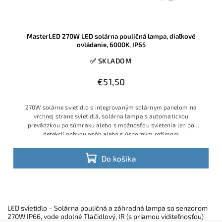
MasterLED 270W LED solárna pouličná lampa, diaľkové
ovládanie, 6000K, IP65
✅ SKLADOM
€51,50
270W solárne svietidlo s integrovaným solárnym panelom na
vrchnej strane svietidlá, solárna lampa s automatickou
prevádzkou po súmraku alebo s možnosťou svietenia len po
detekcií pohybu osôb alebo s úsporným režimom
Do košíka
LED svietidlo – Solárna pouličná a záhradná lampa so senzorom
270W IP66, vode odolné Tlačidlový, IR (s priamou viditeľnosťou)