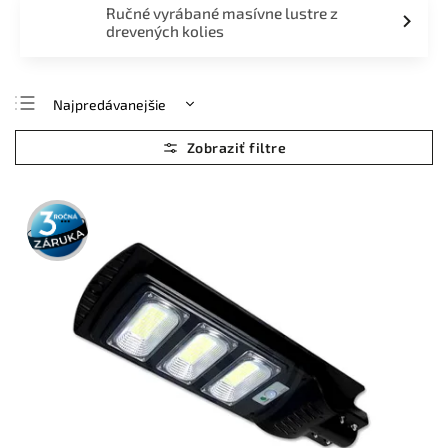
Ručné vyrábané masívne lustre z
drevených kolies
Najpredávanejšie
Najlacnejšie
Najdrahšie
Abecedne
3 roky
záruka