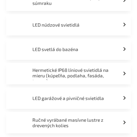
súmraku
LED núdzové svietidlá
LED svetlá do bazéna
Hermetické IP68 líniové svietidlá na
mieru (kúpeľňa, podlaha, fasáda,
terasa)
LED garážové a pivničné svietidla
Ručné vyrábané masívne lustre z
drevených kolies