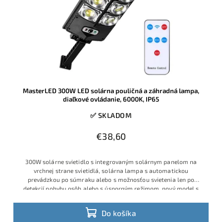
MasterLED 300W LED solárna pouličná a záhradná lampa,
diaľkové ovládanie, 6000K, IP65
✅ SKLADOM
€38,60
300W solárne svietidlo s integrovaným solárnym panelom na
vrchnej strane svietidlá, solárna lampa s automatickou
prevádzkou po súmraku alebo s možnosťou svietenia len po
detekcií pohybu osôb alebo s úsporným režimom, nový model s
lepšou optikou a
Do košíka