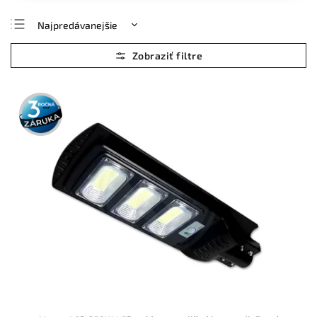
Najpredávanejšie
Najlacnejšie
Najdrahšie
Abecedne
3 roky
záruka