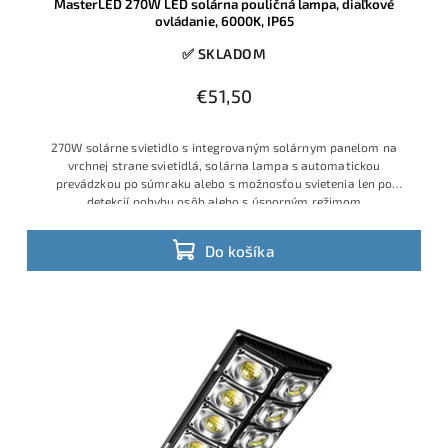
MasterLED 270W LED solárna pouličná lampa, diaľkové
ovládanie, 6000K, IP65
✅ SKLADOM
€51,50
270W solárne svietidlo s integrovaným solárnym panelom na
vrchnej strane svietidlá, solárna lampa s automatickou
prevádzkou po súmraku alebo s možnosťou svietenia len po
detekcií pohybu osôb alebo s úsporným režimom
Do košíka