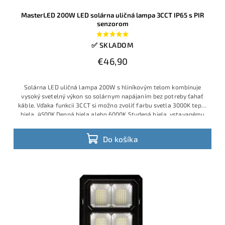
MasterLED 200W LED solárna uličná lampa 3CCT IP65 s PIR
senzorom
✅ SKLADOM
€46,90
Solárna LED uličná lampa 200W s hliníkovým telom kombinuje
vysoký svetelný výkon so solárnym napájaním bez potreby ťahať
káble. Vďaka funkcii 3CCT si možno zvoliť farbu svetla 3000K teplá
biela, 4500K Denná biela alebo 6000K Studená biela, vstavanému
akumulátoru 3,2V 10Ah a panelu 5V–6W svieti dlho aj po západe
slnka.
Do košíka