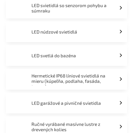
LED svietidlá so senzorom pohybu a
súmraku
LED núdzové svietidlá
LED svetlá do bazéna
Hermetické IP68 líniové svietidlá na
mieru (kúpeľňa, podlaha, fasáda,
terasa)
LED garážové a pivničné svietidla
Ručné vyrábané masívne lustre z
drevených kolies