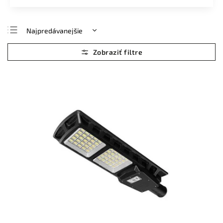
Najpredávanejšie
Najlacnejšie
Najdrahšie
Abecedne