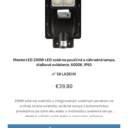
MasterLED 200W LED solárna pouličná a záhradná lampa,
diaľkové ovládanie, 6000K, IP65
✅ SKLADOM
€39,80
200W solárne svietidlo s integrovaným solárnym panelom na
vrchnej strane svietidlá, solárna lampa s automatickou
prevádzkou po súmraku alebo s možnosťou svietenia len po
detekcií pohybu osôb alebo s úsporným režimom