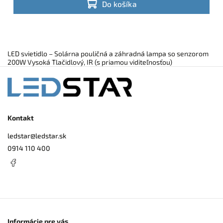
Do košíka
LED svietidlo – Solárna pouličná a záhradná lampa so senzorom
200W Vysoká Tlačidlový, IR (s priamou viditeľnosťou)
Kontakt
ledstar
@
ledstar.sk
0914 110 400
Informácie pre vás