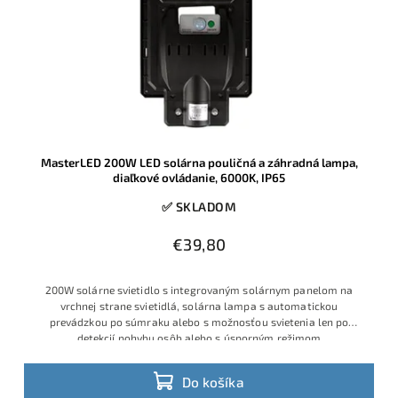
MasterLED 200W LED solárna pouličná a záhradná lampa,
diaľkové ovládanie, 6000K, IP65
✅ SKLADOM
€39,80
200W solárne svietidlo s integrovaným solárnym panelom na
vrchnej strane svietidlá, solárna lampa s automatickou
prevádzkou po súmraku alebo s možnosťou svietenia len po
detekcií pohybu osôb alebo s úsporným režimom
Do košíka