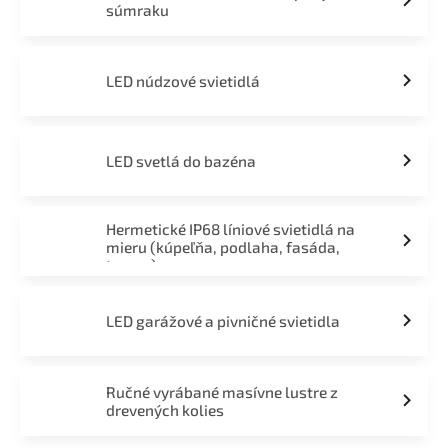
súmraku
LED núdzové svietidlá
LED svetlá do bazéna
Hermetické IP68 líniové svietidlá na
mieru (kúpeľňa, podlaha, fasáda,
terasa)
LED garážové a pivničné svietidla
Ručné vyrábané masívne lustre z
drevených kolies