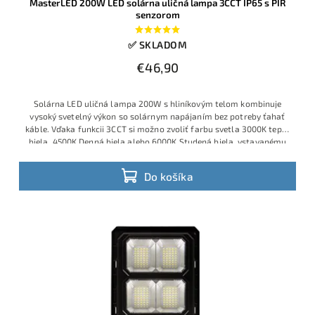
MasterLED 200W LED solárna uličná lampa 3CCT IP65 s PIR
senzorom
✅ SKLADOM
€46,90
Solárna LED uličná lampa 200W s hliníkovým telom kombinuje
vysoký svetelný výkon so solárnym napájaním bez potreby ťahať
káble. Vďaka funkcii 3CCT si možno zvoliť farbu svetla 3000K teplá
biela, 4500K Denná biela alebo 6000K Studená biela, vstavanému
akumulátoru 3,2V 10Ah a panelu 5V–6W svieti dlho aj po západe
slnka.
Do košíka