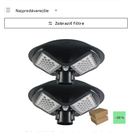
Najpredávanejšie
Najlacnejšie
Najdrahšie
Abecedne
–20 %