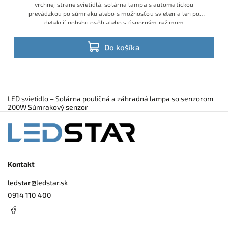
vrchnej strane svietidlá, solárna lampa s automatickou
prevádzkou po súmraku alebo s možnosťou svietenia len po
detekcií pohybu osôb alebo s úsporným režimom
Do košíka
LED svietidlo – Solárna pouličná a záhradná lampa so senzorom
200W Súmrakový senzor
Kontakt
ledstar
@
ledstar.sk
0914 110 400