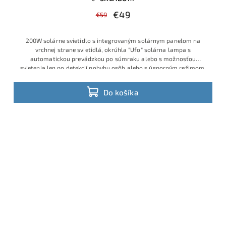
€49
€59
200W solárne svietidlo s integrovaným solárnym panelom na
vrchnej strane svietidlá, okrúhla "Ufo" solárna lampa s
automatickou prevádzkou po súmraku alebo s možnosťou
svietenia len po detekcií pohybu osôb alebo s úsporným režimom.
S
poľahlivo osvetlí dvor, parkovisko či príjazdovú cestu. Studená
biela 6000K, krytie IP65 a diaľkové ovládanie zaručia pohodlnú a
Do košíka
bezúdržbovú prevádzku.