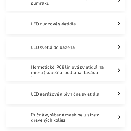
súmraku
LED núdzové svietidlá
LED svetlá do bazéna
Hermetické IP68 líniové svietidlá na
mieru (kúpeľňa, podlaha, fasáda,
terasa)
LED garážové a pivničné svietidla
Ručné vyrábané masívne lustre z
drevených kolies