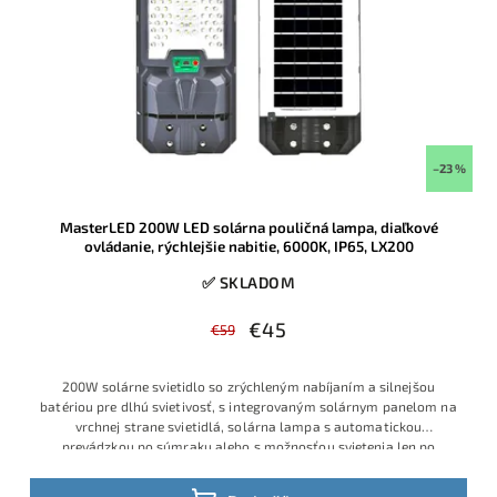
–23 %
MasterLED 200W LED solárna pouličná lampa, diaľkové
ovládanie, rýchlejšie nabitie, 6000K, IP65, LX200
✅ SKLADOM
€45
€59
200W solárne svietidlo so zrýchleným nabíjaním a silnejšou
batériou pre dlhú svietivosť, s integrovaným solárnym panelom na
vrchnej strane svietidlá, solárna lampa s automatickou
prevádzkou po súmraku alebo s možnosťou svietenia len po
detekcií