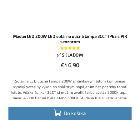
MasterLED 200W LED solárna uličná lampa 3CCT IP65 s PIR
senzorom
✅ SKLADOM
€46,90
Solárna LED uličná lampa 200W s hliníkovým telom kombinuje
vysoký svetelný výkon so solárnym napájaním bez potreby ťahať
káble. Vďaka funkcii 3CCT si možno zvoliť farbu svetla 3000K teplá
biela, 4500K Denná biela alebo 6000K Studená biela, vstavanému
akumulátoru 3,2V 10Ah a panelu 5V–6W svieti dlho aj po západe
slnka.
Do košíka