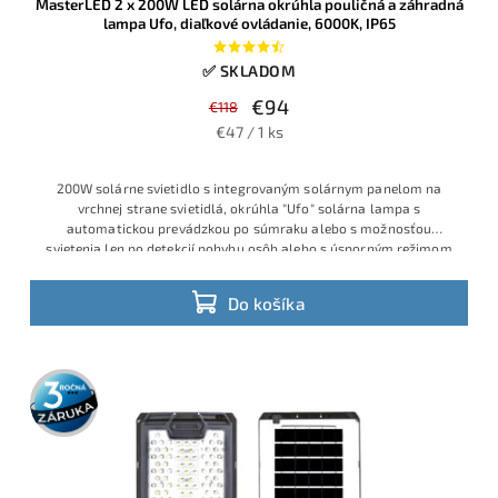
MasterLED 2 x 200W LED solárna okrúhla pouličná a záhradná
lampa Ufo, diaľkové ovládanie, 6000K, IP65
✅ SKLADOM
€94
€118
€47 / 1 ks
200W solárne svietidlo s integrovaným solárnym panelom na
vrchnej strane svietidlá, okrúhla "Ufo" solárna lampa s
automatickou prevádzkou po súmraku alebo s možnosťou
svietenia len po detekcií pohybu osôb alebo s úsporným režimom
Do košíka
3 roky
záruka