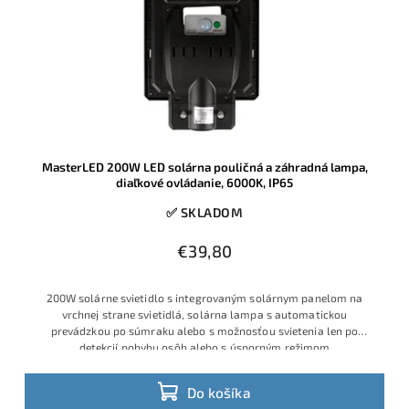
MasterLED 200W LED solárna pouličná a záhradná lampa,
diaľkové ovládanie, 6000K, IP65
✅ SKLADOM
€39,80
200W solárne svietidlo s integrovaným solárnym panelom na
vrchnej strane svietidlá, solárna lampa s automatickou
prevádzkou po súmraku alebo s možnosťou svietenia len po
detekcií pohybu osôb alebo s úsporným režimom
Do košíka