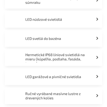
súmraku
LED núdzové svietidlá
LED svetlá do bazéna
Hermetické IP68 líniové svietidlá na
mieru (kúpeľňa, podlaha, fasáda,
terasa)
LED garážové a pivničné svietidla
Ručné vyrábané masívne lustre z
drevených kolies