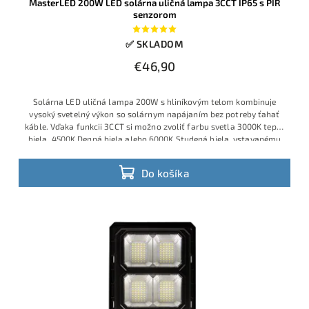
MasterLED 200W LED solárna uličná lampa 3CCT IP65 s PIR
senzorom
✅ SKLADOM
€46,90
Solárna LED uličná lampa 200W s hliníkovým telom kombinuje
vysoký svetelný výkon so solárnym napájaním bez potreby ťahať
káble. Vďaka funkcii 3CCT si možno zvoliť farbu svetla 3000K teplá
biela, 4500K Denná biela alebo 6000K Studená biela, vstavanému
akumulátoru 3,2V 10Ah a panelu 5V–6W svieti dlho aj po západe
slnka.
Do košíka