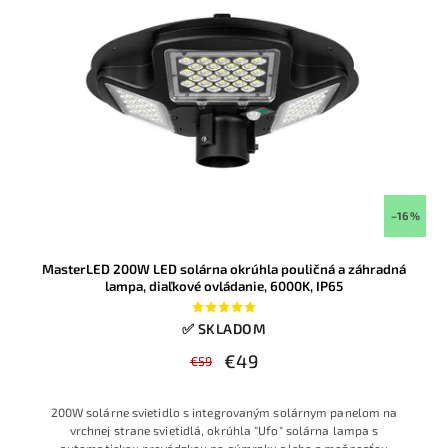
–16 %
MasterLED 200W LED solárna okrúhla pouličná a záhradná
lampa, diaľkové ovládanie, 6000K, IP65
✅ SKLADOM
€49
€59
200W solárne svietidlo s integrovaným solárnym panelom na
vrchnej strane svietidlá, okrúhla "Ufo" solárna lampa s