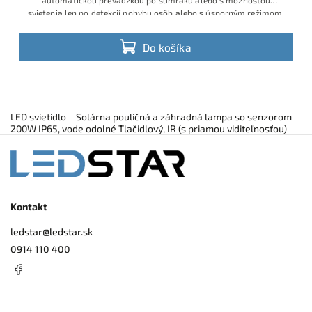
automatickou prevádzkou po súmraku alebo s možnosťou
svietenia len po detekcií pohybu osôb alebo s úsporným režimom.
S
poľahlivo osvetlí dvor, parkovisko či príjazdovú cestu. Studená
biela 6000K, krytie IP65 a diaľkové ovládanie zaručia pohodlnú a
Do košíka
bezúdržbovú prevádzku.
LED svietidlo – Solárna pouličná a záhradná lampa so senzorom
200W IP65, vode odolné Tlačidlový, IR (s priamou viditeľnosťou)
Kontakt
ledstar
@
ledstar.sk
0914 110 400