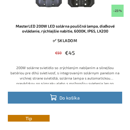
–23 %
MasterLED 200W LED solárna pouličná lampa, diaľkové
ovládanie, rýchlejšie nabitie, 6000K, IP65, LX200
✅ SKLADOM
€45
€59
200W solárne svietidlo so zrýchleným nabíjaním a silnejšou
batériou pre dlhú svietivosť, s integrovaným solárnym panelom na
vrchnej strane svietidlá, solárna lampa s automatickou
prevádzkou po súmraku alebo s možnosťou svietenia len po
detekcií
Do košíka
Tip