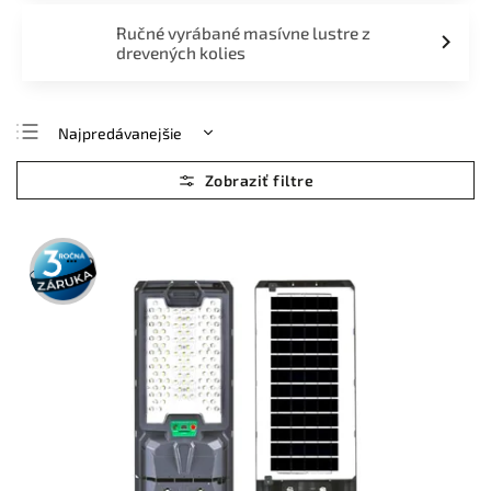
Ručné vyrábané masívne lustre z
drevených kolies
Najpredávanejšie
Najlacnejšie
Najdrahšie
Abecedne
3 roky
záruka