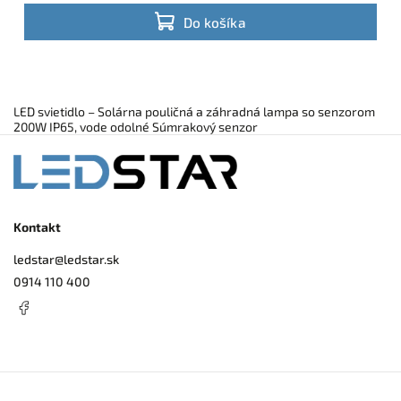
biela 6000K, krytie IP65 a diaľkové ovládanie zaručia pohodlnú a
Do košíka
bezúdržbovú prevádzku.
LED svietidlo – Solárna pouličná a záhradná lampa so senzorom
200W IP65, vode odolné Súmrakový senzor
Kontakt
ledstar
@
ledstar.sk
0914 110 400