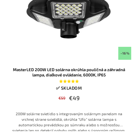
–16 %
MasterLED 200W LED solárna okrúhla pouličná a záhradná
lampa, diaľkové ovládanie, 6000K, IP65
✅ SKLADOM
€49
€59
200W solárne svietidlo s integrovaným solárnym panelom na
vrchnej strane svietidlá, okrúhla "Ufo" solárna lampa s
automatickou prevádzkou po súmraku alebo s možnosťou
svietenia len po detekcií pohybu osôb alebo s úsporným režimom.
S
poľahlivo osvetlí dvor, parkovisko či príjazdovú cestu. Studená