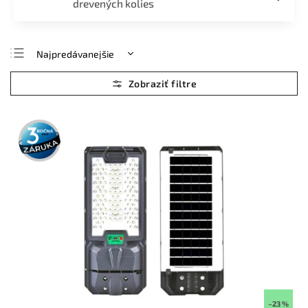
drevených kolies
Najpredávanejšie
Najlacnejšie
Najdrahšie
Abecedne
3 roky
záruka
–23 %