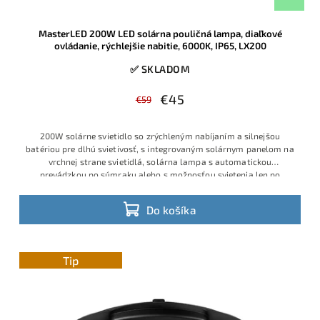
MasterLED 200W LED solárna pouličná lampa, diaľkové
ovládanie, rýchlejšie nabitie, 6000K, IP65, LX200
✅ SKLADOM
€45
€59
200W solárne svietidlo so zrýchleným nabíjaním a silnejšou
batériou pre dlhú svietivosť, s integrovaným solárnym panelom na
vrchnej strane svietidlá, solárna lampa s automatickou
prevádzkou po súmraku alebo s možnosťou svietenia len po
detekcií
Do košíka
Tip