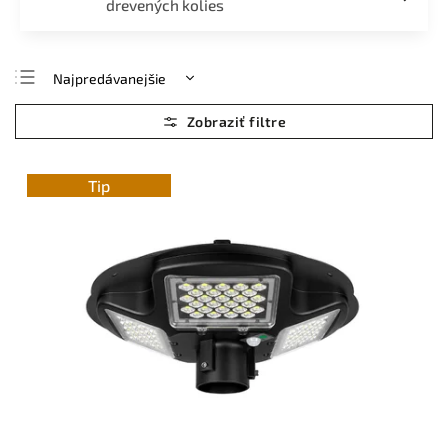
drevených kolies
Najpredávanejšie
Najlacnejšie
Najdrahšie
Abecedne
Tip