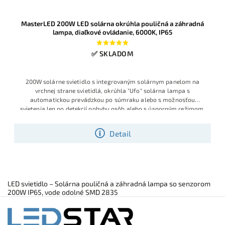
MasterLED 200W LED solárna okrúhla pouličná a záhradná
lampa, diaľkové ovládanie, 6000K, IP65
✅ SKLADOM
200W solárne svietidlo s integrovaným solárnym panelom na
vrchnej strane svietidlá, okrúhla "Ufo" solárna lampa s
automatickou prevádzkou po súmraku alebo s možnosťou
svietenia len po detekcií pohybu osôb alebo s úsporným režimom.
S
poľahlivo osvetlí dvor, parkovisko či príjazdovú cestu. Studená
biela 6000K, krytie IP65 a diaľkové ovládanie zaručia pohodlnú a
Detail
bezúdržbovú prevádzku.
LED svietidlo – Solárna pouličná a záhradná lampa so senzorom
200W IP65, vode odolné SMD 2835