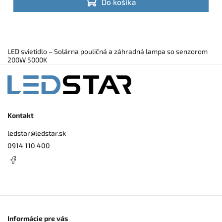
Do košíka
bezúdržbovú prevádzku.
LED svietidlo – Solárna pouličná a záhradná lampa so senzorom
200W 5000K
Kontakt
ledstar
@
ledstar.sk
0914 110 400
Informácie pre vás