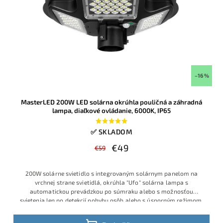
–16 %
MasterLED 200W LED solárna okrúhla pouličná a záhradná
lampa, diaľkové ovládanie, 6000K, IP65
✅ SKLADOM
€49
€59
200W solárne svietidlo s integrovaným solárnym panelom na
vrchnej strane svietidlá, okrúhla "Ufo" solárna lampa s
automatickou prevádzkou po súmraku alebo s možnosťou
svietenia len po detekcií pohybu osôb alebo s úsporným režimom.
S
poľahlivo osvetlí dvor, parkovisko či príjazdovú cestu. Studená
biela 6000K, krytie IP65 a diaľkové ovládanie zaručia pohodlnú a