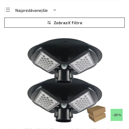
Najpredávanejšie
Najlacnejšie
Najdrahšie
Abecedne
–20 %