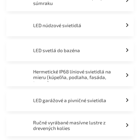
súmraku
LED núdzové svietidlá
LED svetlá do bazéna
Hermetické IP68 líniové svietidlá na
mieru (kúpeľňa, podlaha, fasáda,
terasa)
LED garážové a pivničné svietidla
Ručné vyrábané masívne lustre z
drevených kolies