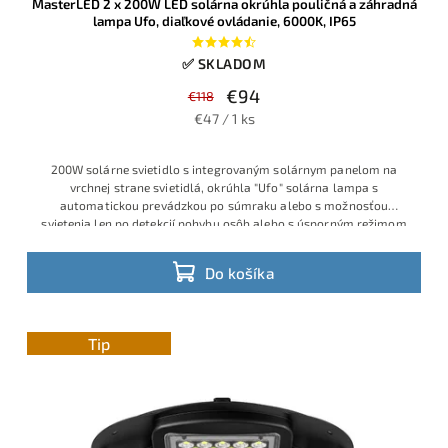
MasterLED 2 x 200W LED solárna okrúhla pouličná a záhradná
lampa Ufo, diaľkové ovládanie, 6000K, IP65
✅ SKLADOM
€94
€118
€47 / 1 ks
200W solárne svietidlo s integrovaným solárnym panelom na
vrchnej strane svietidlá, okrúhla "Ufo" solárna lampa s
automatickou prevádzkou po súmraku alebo s možnosťou
svietenia len po detekcií pohybu osôb alebo s úsporným režimom
Do košíka
Tip