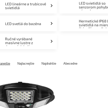
LED svietidlá so
LED lineárne a trubicové
senzorom pohyb
svietidlá
súmraku
Hermetické IP68 
LED svetlá do bazéna
svietidlá na mier
(kúpeľňa, podlah
fasáda, terasa)
Ručné vyrábané
masívne lustre z
drevených kolies
anejšie
Najlacnejšie
Najdrahšie
Abecedne