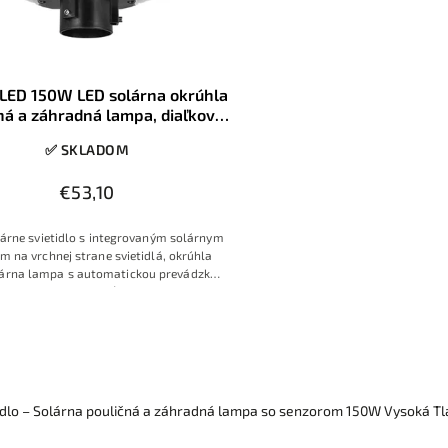
LED 150W LED solárna okrúhla
ná a záhradná lampa, diaľkové
ovládanie, 6000K, IP65
✅ SKLADOM
€53,10
árne svietidlo s integrovaným solárnym
m na vrchnej strane svietidlá, okrúhla
lárna lampa s automatickou prevádzkou
aku alebo s možnosťou svietenia len po
 pohybu osôb alebo s úsporným režimom
idlo – Solárna pouličná a záhradná lampa so senzorom 150W Vysoká Tlač