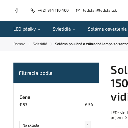
+421 914 110 400
ledstar@ledstar.sk
LED pásiky
Svietidlá
Solárne osvetlenie
Domov
Svietidlá
Solárna pouličná a záhradná lampa so senzo
/
/
Sol
150
vid
Cena
€
53
€
54
LED sviet
príjemné 
Na sklade
1