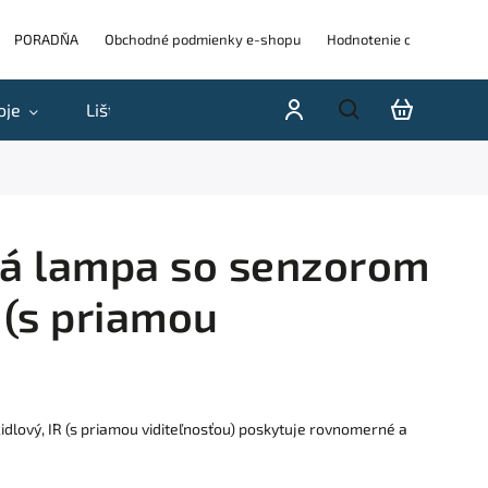
PORADŇA
Obchodné podmienky e-shopu
Hodnotenie obchodu
oje
Lišty
Akcie a výpredaje
Blog
H
ná lampa so senzorom
 (s priamou
dlový, IR (s priamou viditeľnosťou) poskytuje rovnomerné a