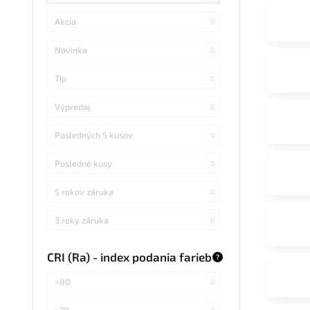
Akcia
0
Novinka
0
Tip
0
Výpredaj
0
Posledných 5 kusov
0
Posledné kusy
0
5 rokov záruka
0
3 roky záruka
0
CRI (Ra) - index podania farieb
?
>80
0
>70
0