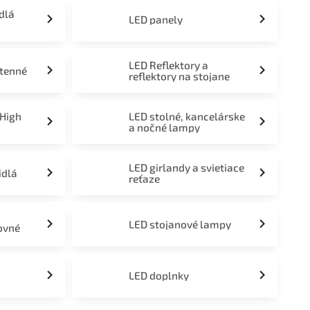
idlá
LED panely
LED Reflektory a
stenné
reflektory na stojane
 High
LED stolné, kancelárske
a nočné lampy
LED girlandy a svietiace
idlá
reťaze
LED stojanové lampy
ovné
LED doplnky