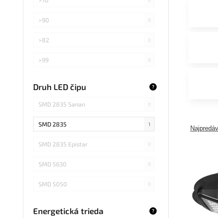
>90
0
>82
0
>99
0
>75
0
Druh LED čipu
?
Záleží od použitej žiarovky
0
SMD 2835 Sanan
0
SMD 2835
1
Najpredáv
SMD 2835 Epistar
0
SMD 5630
0
SMD 5050
0
COB Epistar
0
Energetická trieda
?