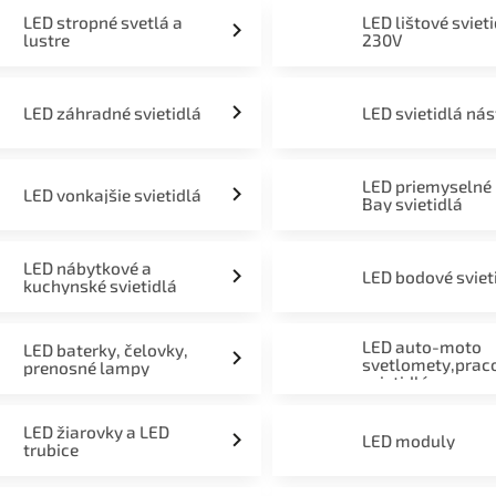
LED stropné svetlá a
LED lištové sviet
lustre
230V
LED záhradné svietidlá
LED svietidlá ná
LED priemyselné
LED vonkajšie svietidlá
Bay svietidlá
LED nábytkové a
LED bodové sviet
kuchynské svietidlá
LED auto-moto
LED baterky, čelovky,
svetlomety,prac
prenosné lampy
svietidlá
LED žiarovky a LED
LED moduly
trubice