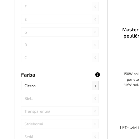
SMD 4014
0
F
0
COB
0
E
0
Master
SMD 5730
0
G
0
poulič
SMD
0
D
0
LED DIP
0
C
0
S14 LED
0
B
0
150W sol
Farba
?
panelo
SMD Samsung
0
"Ufo" so
Čierna
1
po súmr
SMD 2838
0
detekcií
Biela
0
SMD 2836
0
Transparentná
0
SMD 5730 Samsung
0
Strieborná
0
LED sviet
Refond
0
Šedá
0