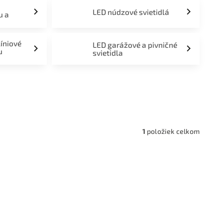
LED núdzové svietidlá
u a
líniové
LED garážové a pivničné
u
svietidla
a,
1
položiek celkom