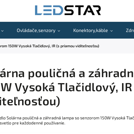
Ovládače,senzory
Konektory,káble
Zdr
rom 150W Vysoká Tlačidlový, IR (s priamou viditeľnosťou)
árna pouličná a záhrad
W Vysoká Tlačidlový, IR
iteľnosťou)
idlo Solárna pouličná a záhradná lampa so senzorom 150W Vysoká Tlači
svetlo pre každodenné používanie.