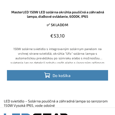
MasterLED 150W LED solárna okrúhla pouličná a záhradná
lampa, diaľkové ovládanie, 6000K, IP65
✅ SKLADOM
€53,10
150W solárne svietidlo s integrovaným solárnym panelom na
vrchnej strane svietidlá, okrúhla "Ufo" solárna lampa s
automatickou prevádzkou po súmraku alebo s možnosťou
svietenia len po detekcií pohybu osôb alebo s úsporným režimom
Do košíka
LED svietidlo – Solárna pouličná a záhradná lampa so senzorom
150W Vysoká IP65, vode odolné