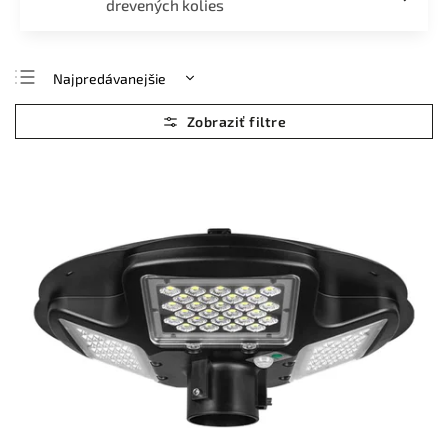
drevených kolies
Najpredávanejšie
Najlacnejšie
Najdrahšie
Abecedne