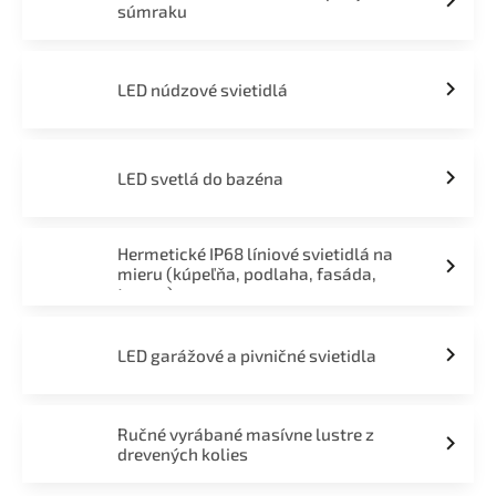
súmraku
LED núdzové svietidlá
LED svetlá do bazéna
Hermetické IP68 líniové svietidlá na
mieru (kúpeľňa, podlaha, fasáda,
terasa)
LED garážové a pivničné svietidla
Ručné vyrábané masívne lustre z
drevených kolies