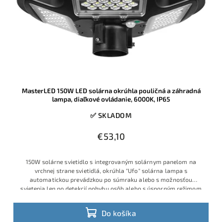
MasterLED 150W LED solárna okrúhla pouličná a záhradná
lampa, diaľkové ovládanie, 6000K, IP65
✅ SKLADOM
€53,10
150W solárne svietidlo s integrovaným solárnym panelom na
vrchnej strane svietidlá, okrúhla "Ufo" solárna lampa s
automatickou prevádzkou po súmraku alebo s možnosťou
svietenia len po detekcií pohybu osôb alebo s úsporným režimom
Do košíka