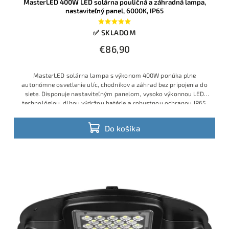
MasterLED 400W LED solárna pouličná a záhradná lampa,
nastaviteľný panel, 6000K, IP65
✅ SKLADOM
€86,90
MasterLED solárna lampa s výkonom 400W ponúka plne
autonómne osvetlenie ulíc, chodníkov a záhrad bez pripojenia do
siete. Disponuje nastaviteľným panelom, vysoko výkonnou LED
technológiou, dlhou výdržou batérie a robustnou ochranou IP65.
Do košíka