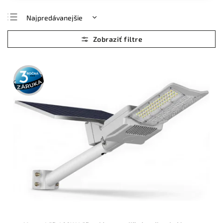
Najpredávanejšie
Najlacnejšie
Najdrahšie
Abecedne
3 roky
záruka