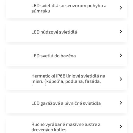
LED svietidlá so senzorom pohybu a
súmraku
LED núdzové svietidlá
LED svetlá do bazéna
Hermetické IP68 líniové svietidlá na
mieru (kúpeľňa, podlaha, fasáda,
terasa)
LED garážové a pivničné svietidla
Ručné vyrábané masívne lustre z
drevených kolies