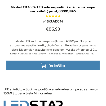
MasterLED 400W LED solárna pouličná a záhradná lampa,
nastaviteľný panel, 6000K, IP65
✅ SKLADOM
€86,90
MasterLED solárna lampa s výkonom 400W ponúka plne
autonómne osvetlenie ulíc, chodníkov a záhrad bez pripojenia do
siete. Disponuje nastaviteľným panelom, vysoko výkonnou LED
technológiou, dlhou výdržou batérie a robustnou ochranou IP65.
Do košíka
LED svietidlo – Solárna pouličná a záhradná lampa so senzorom
150W Studená biela Mimoriadná