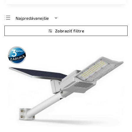
Najpredávanejšie
Najlacnejšie
Najdrahšie
Abecedne
3 roky
záruka