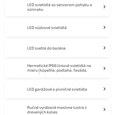
LED svietidlá so senzorom pohybu a
súmraku
LED núdzové svietidlá
LED svetlá do bazéna
Hermetické IP68 líniové svietidlá na
mieru (kúpeľňa, podlaha, fasáda,
terasa)
LED garážové a pivničné svietidla
Ručné vyrábané masívne lustre z
drevených kolies