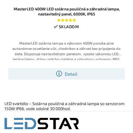
MasterLED 400W LED solárna pouličná a záhradná lampa,
nastaviteľný panel, 6000K, IP65
✅ SKLADOM
MasterLED solárna lampa s výkonom 400W ponúka plne
autonómne osvetlenie ulíc, chodníkov a záhrad bez pripojenia do
siete. Disponuje nastaviteľným panelom, vysoko výkonnou LED
technológiou, dlhou výdržou batérie a robustnou ochranou IP65.
Detail
LED svietidlo – Solárna pouličná a záhradná lampa so senzorom
150W IP66, vode odolné 30 000hod.