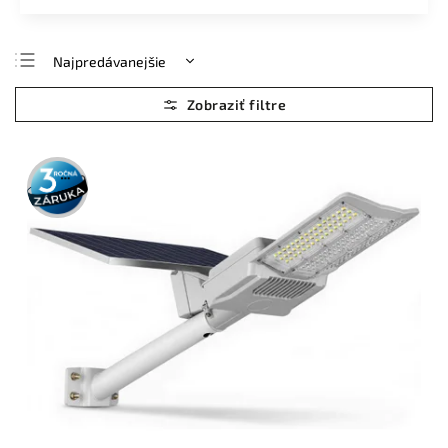
Najpredávanejšie
Najlacnejšie
Najdrahšie
Abecedne
3 roky
záruka