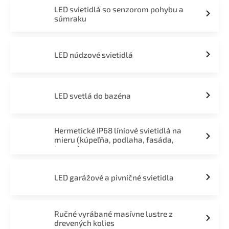
LED svietidlá so senzorom pohybu a
súmraku
LED núdzové svietidlá
LED svetlá do bazéna
Hermetické IP68 líniové svietidlá na
mieru (kúpeľňa, podlaha, fasáda,
terasa)
LED garážové a pivničné svietidla
Ručné vyrábané masívne lustre z
drevených kolies