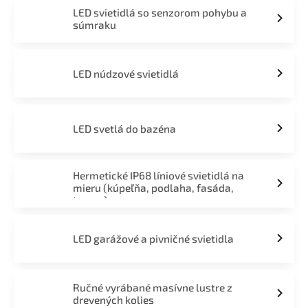
LED svietidlá so senzorom pohybu a
súmraku
LED núdzové svietidlá
LED svetlá do bazéna
Hermetické IP68 líniové svietidlá na
mieru (kúpeľňa, podlaha, fasáda,
terasa)
LED garážové a pivničné svietidla
Ručné vyrábané masívne lustre z
drevených kolies