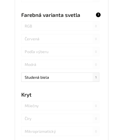
COB Bridgelux
0
Modrá
0
Farebná varianta svetla
?
RGB
0
Svetlé drevo
0
RGB
0
SMD s integrovaným obvodom
0
Nerezová
0
Červená
0
SMD Osram
0
Sivá
0
Podľa výberu
0
Samsung
0
Čierna piesková
0
Modrá
0
CREE
0
Oxidované zlato
0
Studená biela
1
MCOB
0
RAL9005
0
Denná biela
0
Kryt
SMD Epistar
0
Žltá
0
Teplá biela
0
Mliečny
0
Power LED
0
RAL9017
0
Studená+Teplá+Denná Biela
0
Číry
0
Epistar
0
RAL9018
0
Zelená
0
Mikroprizmatický
0
SMD 5054
0
Oranžová
0