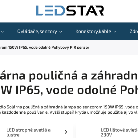
Ovládače,senzory
Konektory,káble
Zdr
orom 150W IP65, vode odolné Pohybový PIR senzor
árna pouličná a záhrad
W IP65, vode odolné Po
idlo Solárna pouličná a záhradná lampa so senzorom 150W IP65, vode
e každodenné používanie. Vyšší stupeň krytia umožňuje použitie aj vo v
LED stropné svetlá a
LED lištové sviet
lustre
230V