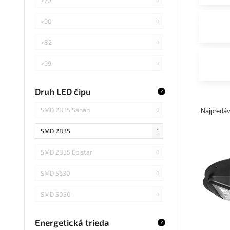
>90
0
>82
0
>99
0
>75
0
Druh LED čipu
?
Záleží od použitej žiarovky
0
SMD 2835 Sanan
0
Najpredáv
SMD 2835
1
SMD 2835 Epistar
0
SMD 5630
0
SMD 5050
0
COB Epistar
0
Energetická trieda
?