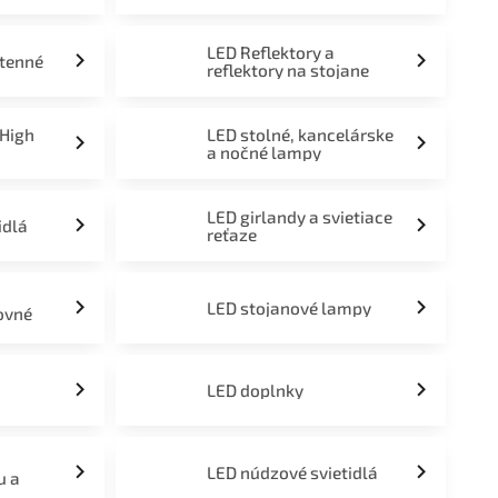
LED Reflektory a
stenné
reflektory na stojane
 High
LED stolné, kancelárske
a nočné lampy
LED girlandy a svietiace
idlá
reťaze
LED stojanové lampy
ovné
LED doplnky
LED núdzové svietidlá
u a