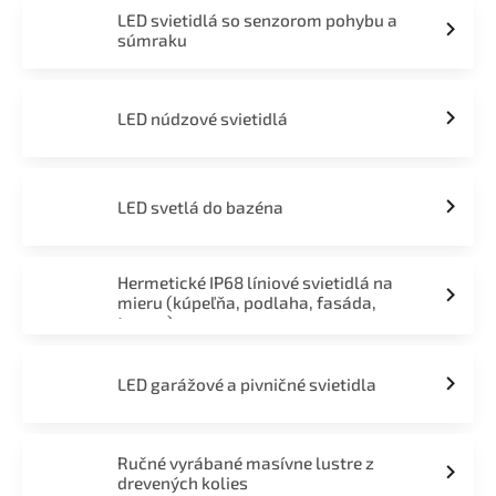
LED svietidlá so senzorom pohybu a
súmraku
LED núdzové svietidlá
LED svetlá do bazéna
Hermetické IP68 líniové svietidlá na
mieru (kúpeľňa, podlaha, fasáda,
terasa)
LED garážové a pivničné svietidla
Ručné vyrábané masívne lustre z
drevených kolies