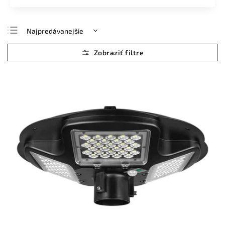
Najpredávanejšie
Najlacnejšie
Najdrahšie
Abecedne