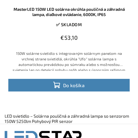
MasterLED 150W LED solárna okrúhla pouličná a záhradná
lampa, diaľkové ovládanie, 6000K, IP65
✅ SKLADOM
€53,10
150W solárne svietidlo s integrovaným solárnym panelom na
vrchnej strane svietidlá, okrúhla "Ufo" solárna lampa s
automatickou prevádzkou po súmraku alebo s možnosťou
svietenia len po detekcií pohybu osôb alebo s úsporným režimom
Do košíka
LED svietidlo – Solárna pouličná a záhradná lampa so senzorom
150W 5250lm Pohybový PIR senzor