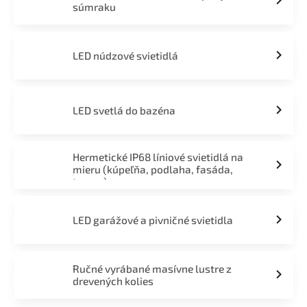
súmraku
LED núdzové svietidlá
LED svetlá do bazéna
Hermetické IP68 líniové svietidlá na
mieru (kúpeľňa, podlaha, fasáda,
terasa)
LED garážové a pivničné svietidla
Ručné vyrábané masívne lustre z
drevených kolies