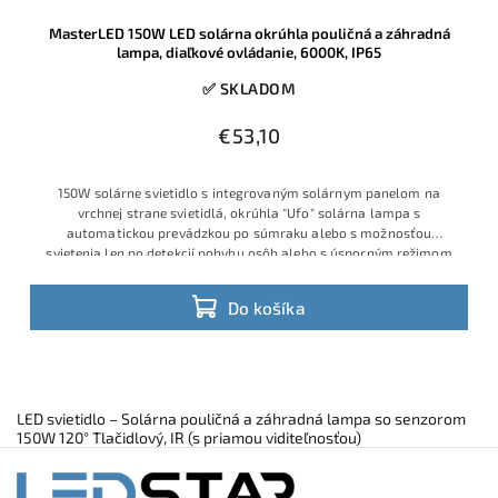
MasterLED 150W LED solárna okrúhla pouličná a záhradná
lampa, diaľkové ovládanie, 6000K, IP65
✅ SKLADOM
€53,10
150W solárne svietidlo s integrovaným solárnym panelom na
vrchnej strane svietidlá, okrúhla "Ufo" solárna lampa s
automatickou prevádzkou po súmraku alebo s možnosťou
svietenia len po detekcií pohybu osôb alebo s úsporným režimom
Do košíka
LED svietidlo – Solárna pouličná a záhradná lampa so senzorom
150W 120° Tlačidlový, IR (s priamou viditeľnosťou)