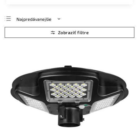
Najpredávanejšie
Najlacnejšie
Najdrahšie
Abecedne