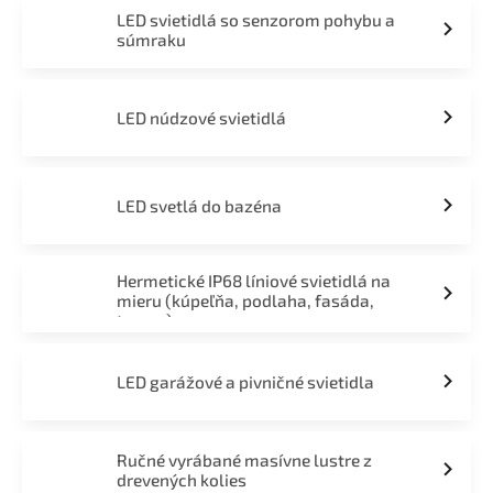
LED svietidlá so senzorom pohybu a
súmraku
LED núdzové svietidlá
LED svetlá do bazéna
Hermetické IP68 líniové svietidlá na
mieru (kúpeľňa, podlaha, fasáda,
terasa)
LED garážové a pivničné svietidla
Ručné vyrábané masívne lustre z
drevených kolies