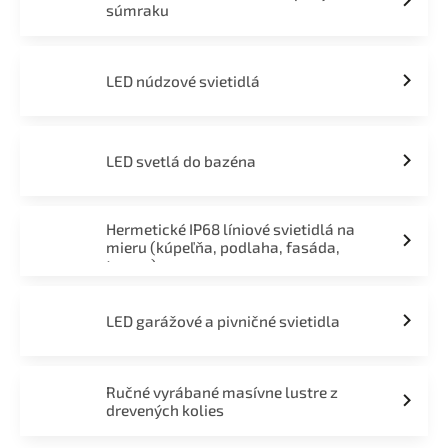
súmraku
LED núdzové svietidlá
LED svetlá do bazéna
Hermetické IP68 líniové svietidlá na
mieru (kúpeľňa, podlaha, fasáda,
terasa)
LED garážové a pivničné svietidla
Ručné vyrábané masívne lustre z
drevených kolies