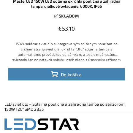
MasterLED 150W LED solárna okrúhla pouličná a záhradná
lampa, diaľkové ovládanie, 6000K, IP65
✅ SKLADOM
€53,10
150W solárne svietidlo s integrovaným solárnym panelom na
vrchnej strane svietidlá, okrúhla "Ufo" solárna lampa s
automatickou prevádzkou po súmraku alebo s možnosťou
svietenia len po detekcií pohybu osôb alebo s úsporným režimom
Do košíka
LED svietidlo – Solárna pouličná a záhradná lampa so senzorom
150W 120° SMD 2835