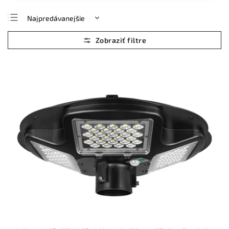
Najpredávanejšie
Najlacnejšie
Najdrahšie
Abecedne