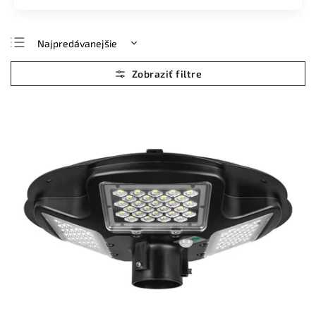
Najpredávanejšie
Najlacnejšie
Najdrahšie
Abecedne