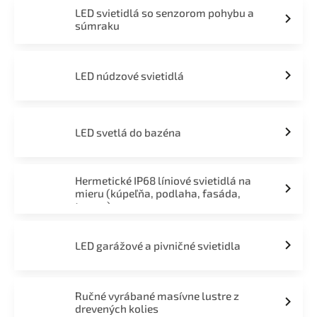
LED svietidlá so senzorom pohybu a
súmraku
LED núdzové svietidlá
LED svetlá do bazéna
Hermetické IP68 líniové svietidlá na
mieru (kúpeľňa, podlaha, fasáda,
terasa)
LED garážové a pivničné svietidla
Ručné vyrábané masívne lustre z
drevených kolies