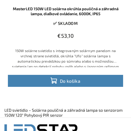
MasterLED 150W LED solárna okrúhla pouličná a záhradná
lampa, diaľkové ovládanie, 6000K, IP65
✅ SKLADOM
€53,10
150W solárne svietidlo s integrovaným solárnym panelom na
vrchnej strane svietidlá, okrúhla "Ufo" solárna lampa s
automatickou prevádzkou po súmraku alebo s možnosťou
svietenia len po detekcií pohybu osôb alebo s úsporným režimom
Do košíka
LED svietidlo – Solárna pouličná a záhradná lampa so senzorom
150W 120° Pohybový PIR senzor