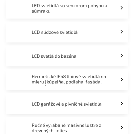
LED svietidlá so senzorom pohybu a
súmraku
LED núdzové svietidlá
LED svetlá do bazéna
Hermetické IP68 líniové svietidlá na
mieru (kúpeľňa, podlaha, fasáda,
terasa)
LED garážové a pivničné svietidla
Ručné vyrábané masívne lustre z
drevených kolies