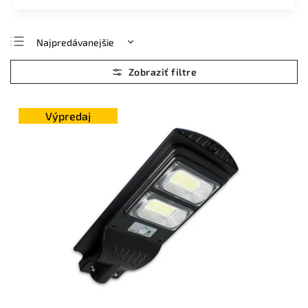
Najpredávanejšie
Najlacnejšie
Najdrahšie
Abecedne
Výpredaj