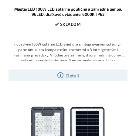
MasterLED 100W LED solárna pouličná a záhradná lampa,
96LED, diaľkové ovládanie, 6000K, IP65
✅ SKLADOM
Inovatívne 100
W solárne LED
svietidlo s inte
grovaným solár
nym
panelom, ultra
kompaktnými roz
mermi a 3 intelig
entnými
režim
ami prevádzky
. Vhodné pre zá
hrady, dvory,
rodinné domy
,
príjazdy a vere
jné priestory
. Plne autonóm
na prevádzka
bez
zásuvky, jednoduch
á montáž, úsp
ora energie a
vysoká
spoľahl
ivosť.
Detail