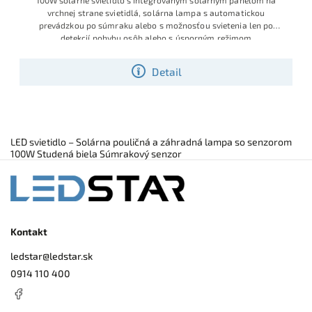
vrchnej strane svietidlá, solárna lampa s automatickou
prevádzkou po súmraku alebo s možnosťou svietenia len po
detekcií pohybu osôb alebo s úsporným režimom
Detail
LED svietidlo – Solárna pouličná a záhradná lampa so senzorom
100W Studená biela Súmrakový senzor
Kontakt
ledstar
@
ledstar.sk
0914 110 400