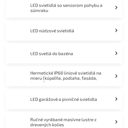
LED svietidlá so senzorom pohybu a
súmraku
LED núdzové svietidlá
LED svetlá do bazéna
Hermetické IP68 líniové svietidlá na
mieru (kúpeľňa, podlaha, fasáda,
terasa)
LED garážové a pivničné svietidla
Ručné vyrábané masívne lustre z
drevených kolies