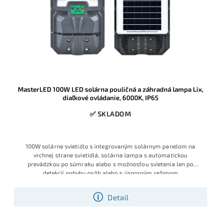
MasterLED 100W LED solárna pouličná a záhradná lampa Lix,
diaľkové ovládanie, 6000K, IP65
✅ SKLADOM
100W solárne svietidlo s integrovaným solárnym panelom na
vrchnej strane svietidlá, solárna lampa s automatickou
prevádzkou po súmraku alebo s možnosťou svietenia len po
detekcií pohybu osôb alebo s úsporným režimom
Detail