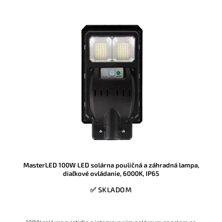
MasterLED 100W LED solárna pouličná a záhradná lampa,
diaľkové ovládanie, 6000K, IP65
✅ SKLADOM
100W solárne svietidlo s integrovaným solárnym panelom na