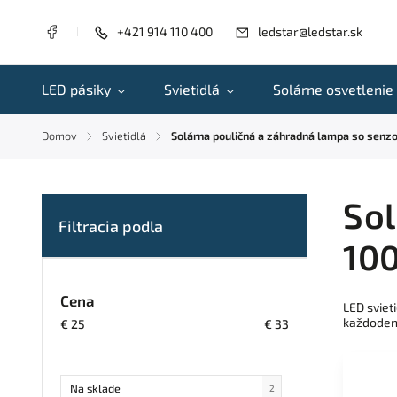
+421 914 110 400
ledstar@ledstar.sk
LED pásiky
Svietidlá
Solárne osvetlenie
Domov
Svietidlá
Solárna pouličná a záhradná lampa so senz
/
/
Sol
100
Cena
LED sviet
každoden
€
25
€
33
Na sklade
2