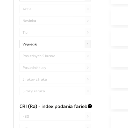
Akcia
0
Novinka
0
Tip
0
Výpredaj
1
Posledných 5 kusov
0
Posledné kusy
0
5 rokov záruka
0
3 roky záruka
0
CRI (Ra) - index podania farieb
?
>80
0
>70
0