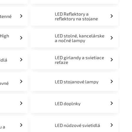
LED Reflektory a
stenné
reflektory na stojane
 High
LED stolné, kancelárske
a nočné lampy
LED girlandy a svietiace
idlá
reťaze
LED stojanové lampy
ovné
LED doplnky
LED núdzové svietidlá
u a