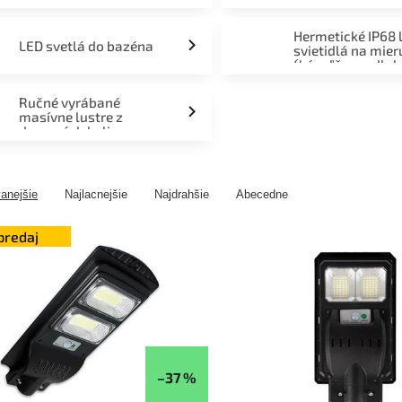
Hermetické IP68 
LED svetlá do bazéna
svietidlá na mier
(kúpeľňa, podlah
fasáda, terasa)
Ručné vyrábané
masívne lustre z
drevených kolies
anejšie
Najlacnejšie
Najdrahšie
Abecedne
predaj
–37 %