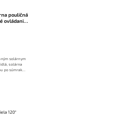
rna pouličná
é ovládanie,
ovaným solárnym
idlá, solárna
ou po súmraku
n po detekcií
ým režimom
iela 120°