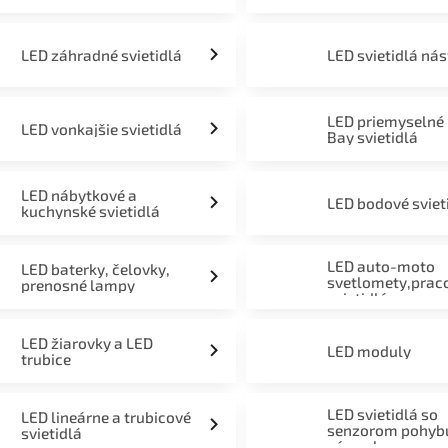
LED záhradné svietidlá
LED svietidlá ná
LED priemyselné
LED vonkajšie svietidlá
Bay svietidlá
LED nábytkové a
LED bodové sviet
kuchynské svietidlá
LED auto-moto
LED baterky, čelovky,
svetlomety,prac
prenosné lampy
svietidlá
LED žiarovky a LED
LED moduly
trubice
LED svietidlá so
LED lineárne a trubicové
senzorom pohyb
svietidlá
súmraku