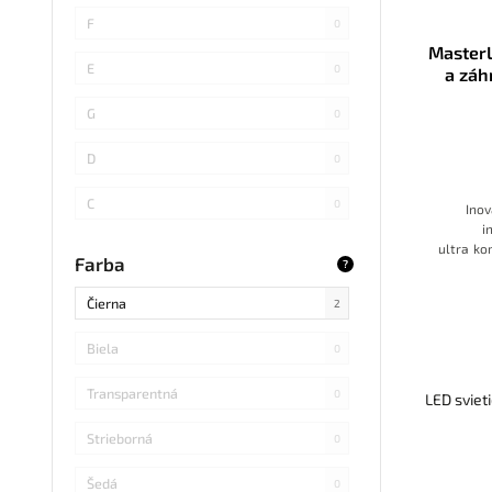
SMD 4014
0
F
0
Master
COB
0
E
0
a záh
SMD 5730
2
G
0
SMD
0
D
0
LED DIP
0
C
0
Inov
i
S14 LED
0
B
ultra
kom
0
Farba
?
reži
SMD Samsung
0
dvo
Čierna
2
pri
bez
zásuv
SMD 2838
0
Biela
0
SMD 2836
0
Transparentná
0
LED sviet
SMD 5730 Samsung
0
Strieborná
0
Refond
0
Šedá
0