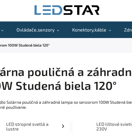
Ovládače,senzory
Konektory,káble
Zdr
orom 100W Studená biela 120°
árna pouličná a záhrad
W Studená biela 120°
idlo Solárna pouličná a záhradná lampa so senzorom 100W Studená bie
né používanie.
LED stropné svetlá a
LED lištové sviet
lustre
230V