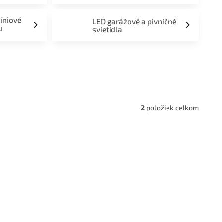
líniové
LED garážové a pivničné
u
svietidla
a,
2
položiek celkom