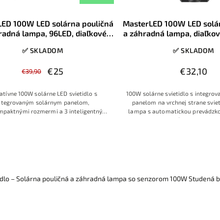
LED 100W LED solárna pouličná
MasterLED 100W LED solá
radná lampa, 96LED, diaľkové
a záhradná lampa, diaľkov
ovládanie, 6000K, IP65
6000K, IP65
✅ SKLADOM
✅ SKLADOM
€25
€32,10
€39,90
atívne 100
W solárne LED
svietidlo s
100W solárne svietidlo s integr
nte
grovaným solár
nym panelom,
panelom na vrchnej strane sviet
paktnými roz
mermi a 3 intelig
entnými
lampa s automatickou prevádzk
m
ami prevádzky
. Vhodné pre zá
hrady,
alebo s možnosťou svietenia le
ry,
rodinné domy
, príjazdy a vere
jné
pohybu osôb alebo s úsporn
estory
. Plne autonóm
na prevádzka
ky, jednoduch
á montáž, úsp
ora energie
a
vysoká spoľahl
ivosť.
idlo – Solárna pouličná a záhradná lampa so senzorom 100W Studená b