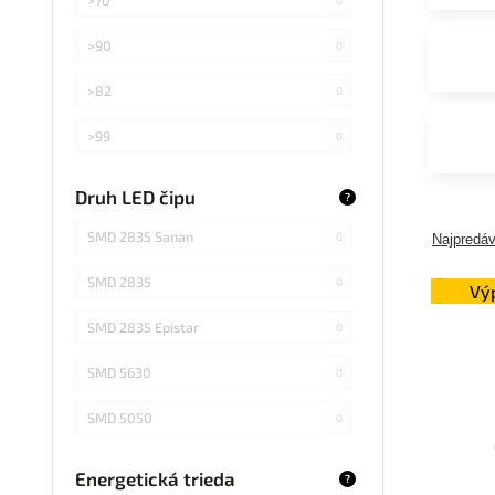
>90
0
>82
0
>99
0
>75
0
Druh LED čipu
?
Záleží od použitej žiarovky
0
SMD 2835 Sanan
0
Najpredáv
SMD 2835
0
Vý
SMD 2835 Epistar
0
SMD 5630
0
SMD 5050
0
COB Epistar
0
Energetická trieda
?