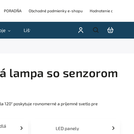
PORADŇA
Obchodné podmienky e-shopu
Hodnotenie obchodu
oje
Lišty
Akcie a výpredaje
Blog
H
ná lampa so senzorom
la 120° poskytuje rovnomerné a príjemné svetlo pre
idlá
LED panely