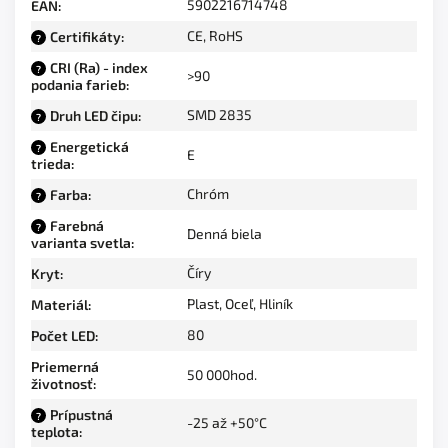
5902216714748
EAN
:
CE, RoHS
Certifikáty
:
?
CRI (Ra) - index
?
>90
podania farieb
:
SMD 2835
Druh LED čipu
:
?
Energetická
?
E
trieda
:
Chróm
Farba
:
?
Farebná
?
Denná biela
varianta svetla
:
Číry
Kryt
:
Plast
,
Oceľ
,
Hliník
Materiál
:
80
Počet LED
:
Priemerná
50 000hod.
životnosť
:
Prípustná
?
-25 až +50°C
teplota
: