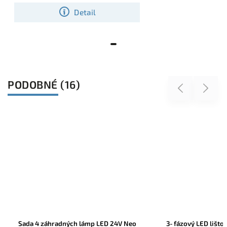
Detail
PODOBNÉ (16)
Previous
Next
5 rokov
záruka
eo
3‑fázový LED lištový reflektor Pulso
AQULed CREE He