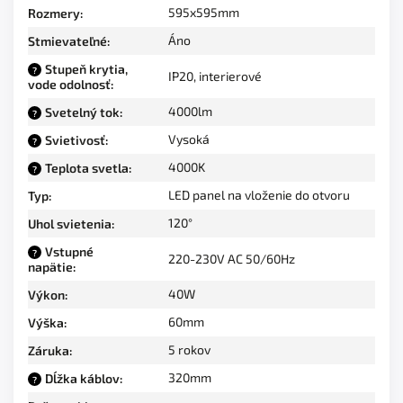
595x595mm
Rozmery
:
Áno
Stmievateľné
:
Stupeň krytia,
?
IP20, interierové
vode odolnosť
:
4000lm
Svetelný tok
:
?
Vysoká
Svietivosť
:
?
4000K
Teplota svetla
:
?
LED panel na vloženie do otvoru
Typ
:
120°
Uhol svietenia
:
Vstupné
?
220-230V AC 50/60Hz
napätie
:
40W
Výkon
:
60mm
Výška
:
5 rokov
Záruka
:
320mm
Dĺžka káblov
:
?