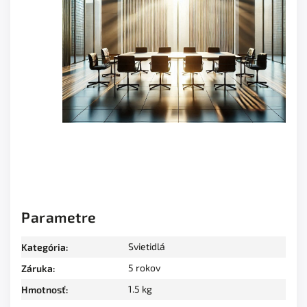
Parametre
Svietidlá
Kategória
:
5 rokov
Záruka
:
1.5 kg
Hmotnosť
: