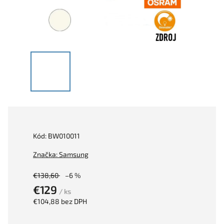
Kód:
BW010011
Značka:
Samsung
€138,60
–6 %
€129
/ ks
€104,88 bez DPH