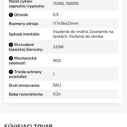
Počet cyklov
15000, 100000
zapnutia/vypnutia
:
0,9
Účinník
:
?
117x36x23mm
Rozmery zdroja
:
Vsadenie do vnútra, Zavesenie na
Spôsob montáže
:
lankách, Vloženie do rámika
Ekvivalent
?
220W
klasickej žiarovky
:
Mechanická
?
IK03
odolnosť
:
Trieda ochrany
?
1
svietidiel
:
DALI
Druh stmievania
:
0,2s
Doba rozsvietenia
:
SÚVISIACI TOVAR