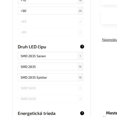
>90
26
>82
0
>99
0
Najpredáv
>75
6
Druh LED čipu
?
Záleží od použitej žiarovky
4
SMD 2835 Sanan
1
SMD 2835
76
SMD 2835 Epistar
18
SMD 5630
0
SMD 5050
0
COB Epistar
15
Maste
Energetická trieda
?