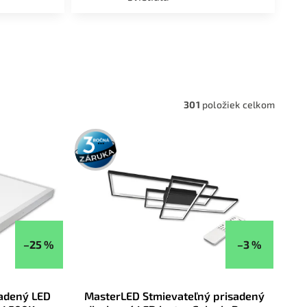
a,
301
položiek celkom
3 roky
záruka
–25 %
–3 %
sadený LED
MasterLED Stmievateľný prisadený