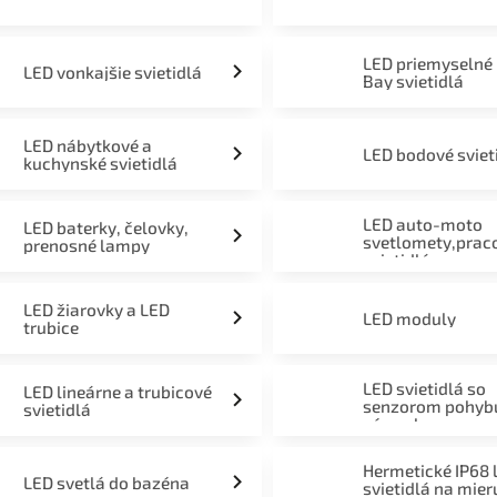
LED priemyselné
LED vonkajšie svietidlá
Bay svietidlá
LED nábytkové a
LED bodové sviet
kuchynské svietidlá
LED auto-moto
LED baterky, čelovky,
svetlomety,prac
prenosné lampy
svietidlá
LED žiarovky a LED
LED moduly
trubice
LED svietidlá so
LED lineárne a trubicové
senzorom pohyb
svietidlá
súmraku
Hermetické IP68 
LED svetlá do bazéna
svietidlá na mier