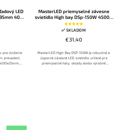
ľadový LED
MasterLED priemyselné závesne
x595mm 40W
svietidlo High bay DSp-150W 4500K
230V IP65
✅ SKLADOM
€31,40
o pre vloženie
MasterLED High Bay DSP-150W je robustné a
m prevadení,
úsporné závesné LED svietidlo určené pre
5x595x35mm,
priemyselné haly, sklady alebo výrobné
ná neutrálna
priestory. Vyniká vysokým svetelným tokom
do ktorú
(15000 lm), neutrálnou bielou farbou svetla
ný vzhľad
(4500K), odolnosťou voči prachu a vode (IP65) a
jednoduchou inštaláciou na 230V.