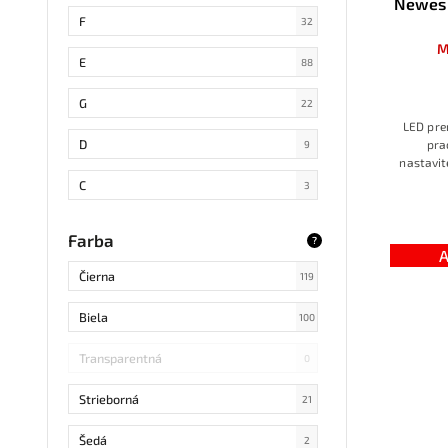
Newes 
SMD 4014
11
F
32
M
COB
9
E
88
SMD 5730
0
G
22
LED pre
SMD
16
D
pra
9
nastavit
LED DIP
0
stavbe
C
3
pr
S14 LED
0
B
0
Farba
?
A
SMD Samsung
4
Čierna
119
SMD 2838
1
Biela
100
SMD 2836
3
Transparentná
0
SMD 5730 Samsung
0
Strieborná
21
Refond
0
Šedá
2