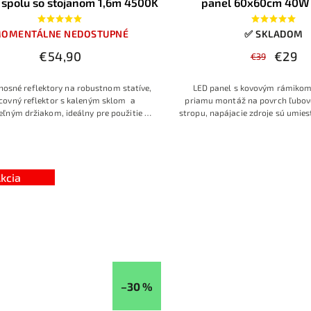
spolu so stojanom 1,6m 4500K
panel 60x60cm 40W
OMENTÁLNE NEDOSTUPNÉ
✅ SKLADOM
€54,90
€29
€39
nosné reflektory na robustnom statíve,
LED panel s kovovým rámikom
covný reflektor s kaleným sklom a
priamu montáž na povrch ľubov
eľným držiakom, ideálny pre použitie na
stropu, napájacie zdroje sú umies
, v dielni, na záhrade, pri montážnych
LED panelu, postačí pripojen
ácach alebo v okolí domu, kvalitné
230V.
MasterLED prisadený LED 
vypracovanie pre dlhú
s výkonom 40 W a neutrálnou bie
určený na priame uchytenie na p
ďalšieho príslušenstva. Ponúk
kcia
plošné osvetlenie bez viditeľnýc
vďaka čomu sa hodí do kancelári
miestností, obchodov aj moder
priestorov.
–30 %