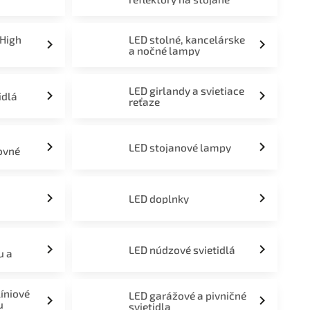
 High
LED stolné, kancelárske
a nočné lampy
LED girlandy a svietiace
idlá
reťaze
LED stojanové lampy
ovné
LED doplnky
LED núdzové svietidlá
u a
líniové
LED garážové a pivničné
u
svietidla