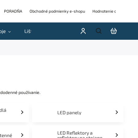
PORADŇA
Obchodné podmienky e-shopu
Hodnotenie obchodu
oje
Lišty
Akcie a výpredaje
Blog
H
aždodenné používanie.
idlá
LED panely
LED Reflektory a
stenné
reflektory na stojane