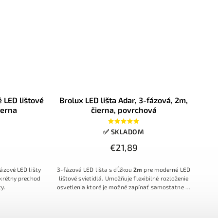
 LED lištové
Brolux LED lišta Adar, 3-fázová, 2m,
ierna
čierna, povrchová
✅ SKLADOM
€21,89
ázové LED lišty
3-fázová LED lišta s dĺžkou
2m
pre moderné LED
skrétny prechod
lištové svietidlá. Umožňuje flexibilné rozloženie
y.
osvetlenia ktoré je možné zapínať samostatne aj
keď budú na jednej spoločnej lište, jednoduchú
inštaláciu a spoľahlivé napojenie na 230V.
S jednoduchým prispôsobením smeru svetla a