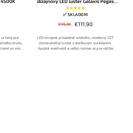
 4500K
dizajnový LED luster Galaxis Pegas
130W s diaľkovým ovládaním čierny
105x50x8cm
✅ SKLADOM
€111,90
€115,90
 určený pre
LED stropné prisadené svietidlo, moderný CCT
oľného druhu
stmievateľný luster s diaľkovým ovládaním.
tnené vo vnútri
Vysoká svietivosť a veľký rozmer aj pre väčšie
ie panelu k
miestnosti, zároveň moderný vzhľad v žiadanej
panel 60×60 cm
čierno bielej farebnej kombinácií neutrálnych
lou 4500 K je
farieb pre dobré zladenie
evný strop bez
a rovnomerné
h LED bodiek,
í, zasadacích
ných obytných