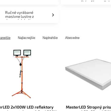
(kúpeľňa, podlah
fasáda, terasa)
Ručné vyrábané
masívne lustre z
drevených kolies
anejšie
Najlacnejšie
Najdrahšie
Abecedne
rLED 2x100W LED reflektory
MasterLED Stropný pri