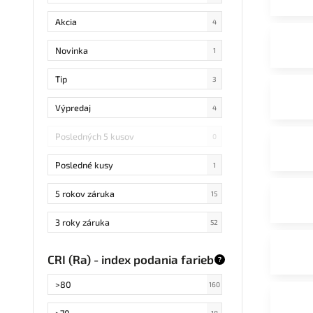
Akcia
4
Novinka
1
Tip
3
Výpredaj
4
Posledných 5 kusov
0
Posledné kusy
1
5 rokov záruka
15
3 roky záruka
52
CRI (Ra) - index podania farieb
?
>80
160
>70
18