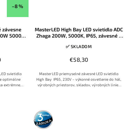
–8 %
é závesne
MasterLED High Bay LED svietidlo ADC
150W 5000K
Zhaga 200W, 5000K, IP65, závesné –
priemyselné osvetlenie
✅ SKLADOM
0
€58,30
ED svietidlo
MasterLED priemyselné závesné LED svietidlo
e optimálne
High Bay IP65, 230V – výkonné osvetlenie do hál,
ďaka extrémnemu
výrobných priestorov, skladov, výrobných liniek
farbe svetla a
a iných pracovných priestorov
5). Ideálne pre
ké centrá a
m stropom.
3 roky
záruka