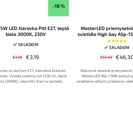
–18 %
15W LED žiarovka Pitt E27, teplá
MasterLED priemyseln
biela 3000K, 230V
svietidlo High bay ASp-
230V IP65
✅ SKLADOM
✅ SKLADOM
€3,19
€46,3
€3,90
€50,49
ovka so závitom E27, nahrádza klasickú
Robustné závesné priemyselné L
ovku. Vysoký svetelný tok 1250 lm, teplé
MasterLED ASp-150W poskytuj
etlo (3000K), okamžitý štart a spoľahlivá
osvetlenie veľkých priestorov v
prevádzka.
svetelnému toku, studenej bielej 
odolnosti voči prachu a vode (IP6
výrobné haly, sklady, logistic
športové priestory s vysoký