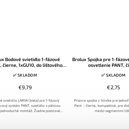
ux Bodové svietidlo 1-fázové
Brolux Spojka pre 1-fázové
, čierne, 1xGU10, do lištového
osvetlenie PANT, č
systému
✅ SKLADOM
✅ SKLADOM
€9,79
€2,75
é svietidlo LAMIA (biela) pre 1-fázový
Priama spojka z hliníka pre jednof
icový systém PANT, svietidlo s päticou
Pant – čierna, kompaktná, pre di
 jednoduchá montáž. Žiadne plastové
medzi segmentmi lišt
denie ako napodobeniny na trhu, ale
svietidla je hliník, pre dlhú životnosť a
elegantný vzhľad