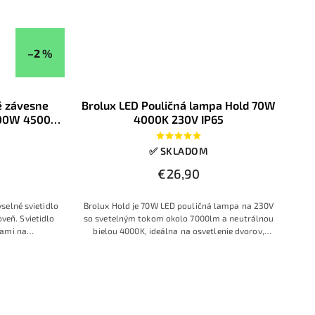
–2 %
é závesne
Brolux LED Pouličná lampa Hold 70W
200W 4500K
4000K 230V IP65
✅ SKLADOM
0
€26,90
selné svietidlo
Brolux Hold je 70W LED pouličná lampa na 230V
veň. Svietidlo
so svetelným tokom okolo 7000lm a neutrálnou
kami na
bielou 4000K, ideálna na osvetlenie dvorov,
u spotrebou
príjazdových ciest, menších ulíc a parkovísk.
.
Robustné telo s krytím IP65 a integrovaným LED
driverom zabezpečuje spoľahlivú prevádzku v
daždi, snehu aj prašnom prostredí.