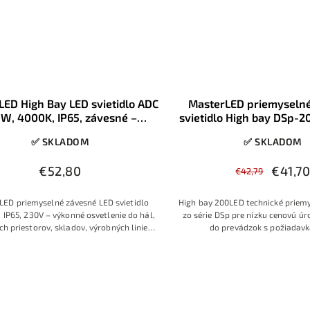
LED High Bay LED svietidlo ADC
MasterLED priemyseln
W, 4000K, IP65, závesné –
svietidlo High bay DSp-
priemyselné osvetlenie
230V IP65
✅ SKLADOM
✅ SKLADOM
€52,80
€41,7
€42,79
LED priemyselné závesné LED svietidlo
High bay 200LED technické priemy
 IP65, 230V – výkonné osvetlenie do hál,
zo série DSp pre nízku cenovú úro
h priestorov, skladov, výrobných liniek
do prevádzok s požiadav
a iných pracovných priestorov
ekonomickú prevádzku s nižšo
elektrickej energie