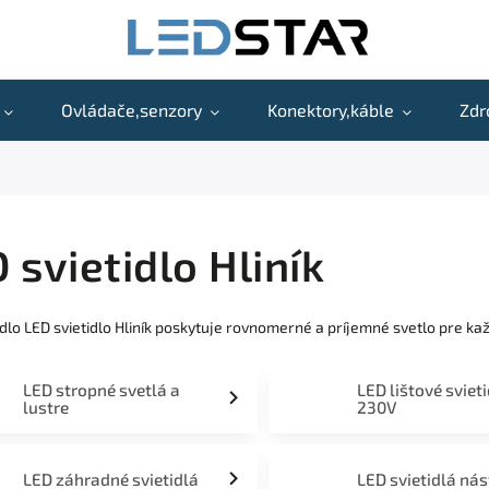
Ovládače,senzory
Konektory,káble
Zdr
 svietidlo Hliník
idlo LED svietidlo Hliník poskytuje rovnomerné a príjemné svetlo pre k
LED stropné svetlá a
LED lištové sviet
lustre
230V
LED záhradné svietidlá
LED svietidlá ná