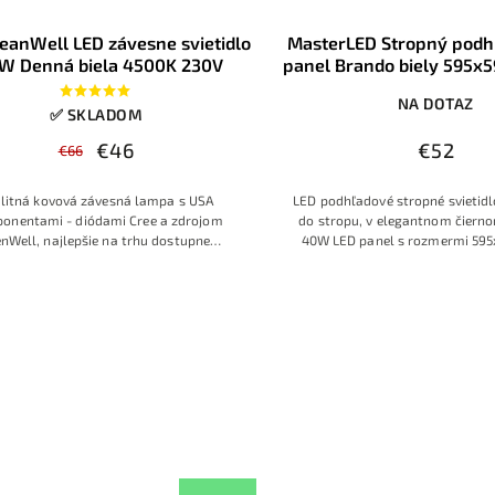
eanWell LED závesne svietidlo
MasterLED Stropný podh
W Denná biela 4500K 230V
panel Brando biely 595
4500K, 2v1
NA DOTAZ
✅ SKLADOM
€46
€52
€66
litná kovová závesná lampa s USA
LED podhľadové stropné svietidl
onentami - diódami Cree a zdrojom
do stropu, v elegantnom čierno
nWell, najlepšie na trhu dostupne
40W LED panel s rozmermi 59
ponenty vo svojej triede, špičkové
farba svetla 4000K-4500K Den
ezúdržbové hliníkové prevedenie.
biela, modelová rada Bran
charakterizuje veľmi moder