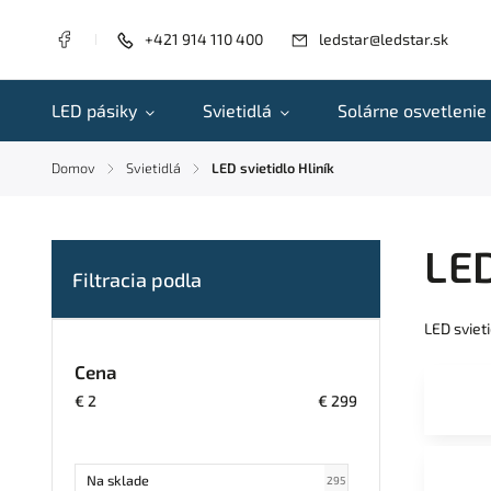
+421 914 110 400
ledstar@ledstar.sk
LED pásiky
Svietidlá
Solárne osvetlenie
Domov
Svietidlá
LED svietidlo Hliník
/
/
LED
LED sviet
Cena
€
2
€
299
Na sklade
295