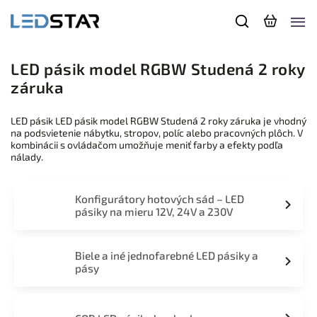
LED pásik model RGBW Studená 2 roky
záruka
LED pásik LED pásik model RGBW Studená 2 roky záruka je vhodný
na podsvietenie nábytku, stropov, políc alebo pracovných plôch. V
kombinácii s ovládačom umožňuje meniť farby a efekty podľa
nálady.
Konfigurátory hotových sád – LED
pásiky na mieru 12V, 24V a 230V
Biele a iné jednofarebné LED pásiky a
pásy