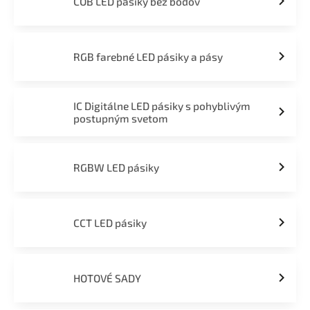
COB LED pásiky bez bodov
RGB farebné LED pásiky a pásy
IC Digitálne LED pásiky s pohyblivým
postupným svetom
RGBW LED pásiky
CCT LED pásiky
HOTOVÉ SADY