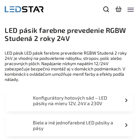
LED pásik farebne prevedenie RGBW
Studená 2 roky 24V
LED pásik LED pásik farebne prevedenie RGBW Studená 2 roky
24V je vhodný na podsvietenie nábytku, stropov, políc alebo
pracovných plôch. Napájanie nízkym napätím 12/24V
zabezpečuje bezpečnú montáž aj v domácich podmienkach. V
kombinácii s ovládačom umožňuje meniť farby a efekty podľa
nálady.
Konfigurátory hotových sád – LED
pásiky na mieru 12V, 24V a 230V
Biele a iné jednofarebné LED pásiky a
pásy