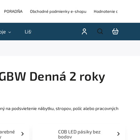
PORADŇA
Obchodné podmienky e-shopu
Hodnotenie obchodu
oje
Lišty
Akcie a výpredaje
Blog
H
 RGBW Denná 2 roky
ný na podsvietenie nábytku, stropov, políc alebo pracovných
farebné
COB LED pásiky bez
y
bodov