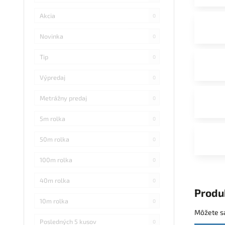
Akcia
0
Novinka
0
Tip
0
Výpredaj
0
Metrážny predaj
0
5m rolka
0
50m rolka
0
100m rolka
0
40m rolka
0
Produ
10m rolka
0
Môžete sa
Posledných 5 kusov
0