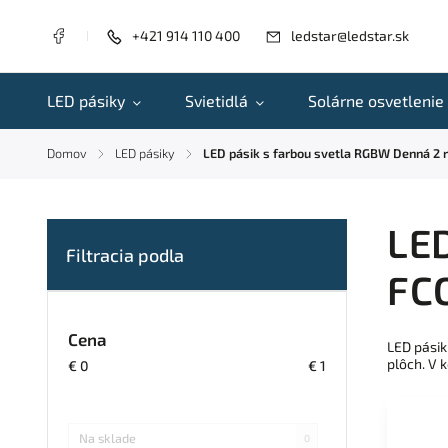
+421 914 110 400
ledstar@ledstar.sk
LED pásiky
Svietidlá
Solárne osvetlenie
Domov
LED pásiky
LED pásik s farbou svetla RGBW Denná 2 r
/
/
LED
FCO
Cena
LED pásik
plôch. V 
€
0
€
1
Na sklade
0