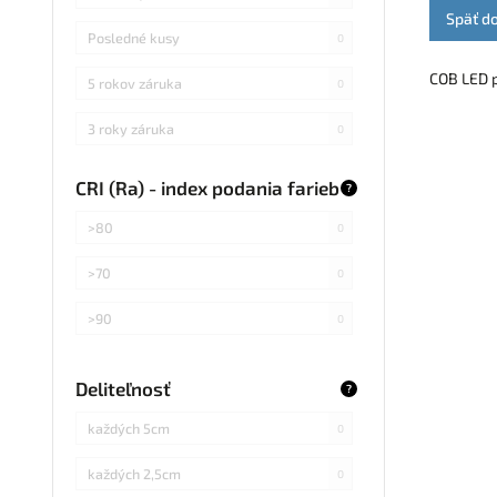
Späť d
Posledné kusy
0
COB LED p
5 rokov záruka
0
3 roky záruka
0
CRI (Ra) - index podania farieb
?
>80
0
>70
0
>90
0
Deliteľnosť
?
každých 5cm
0
každých 2,5cm
0