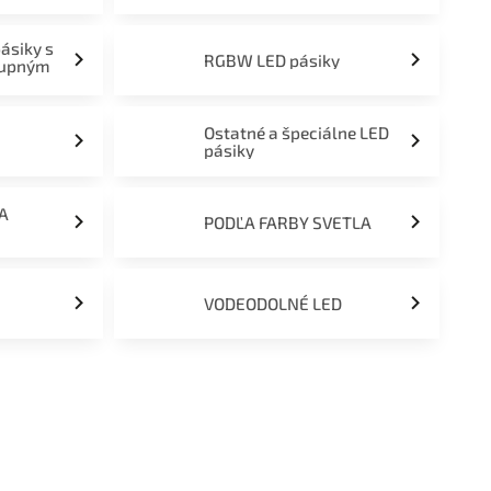
pásiky s
RGBW LED pásiky
tupným
Ostatné a špeciálne LED
pásiky
ĽA
PODĽA FARBY SVETLA
VODEODOLNÉ LED