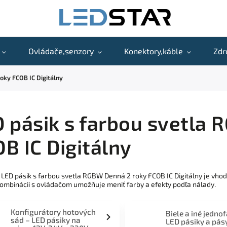
Ovládače,senzory
Konektory,káble
Zdr
oky FCOB IC Digitálny
 pásik s farbou svetla
B IC Digitálny
 LED pásik s farbou svetla RGBW Denná 2 roky FCOB IC Digitálny je vhod
kombinácii s ovládačom umožňuje meniť farby a efekty podľa nálady.
Konfigurátory hotových
Biele a iné jedno
sád – LED pásiky na
LED pásiky a pás