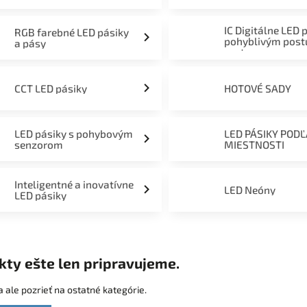
mieru 12V, 24V a 230V
IC Digitálne LED 
RGB farebné LED pásiky
pohyblivým pos
a pásy
svetom
CCT LED pásiky
HOTOVÉ SADY
LED pásiky s pohybovým
LED PÁSIKY POD
senzorom
MIESTNOSTI
Inteligentné a inovatívne
LED Neóny
LED pásiky
kty ešte len pripravujeme.
 ale pozrieť na ostatné kategórie.