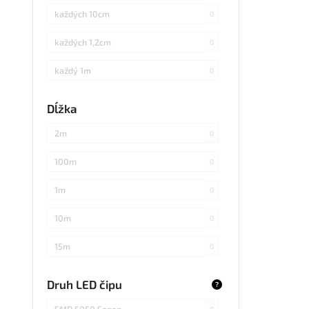
každých 10cm
0
každých 1,2cm
0
každý 1m
0
každých 3cm
0
Dĺžka
každých 20cm
0
2m
0
každých 4cm
0
100m
0
každých 2cm
0
1m
0
každých 17cm
0
10m
0
5
0
15m
0
každých 7,1cm
0
20m
0
Druh LED čipu
?
každých 1,5cm
0
25m
0
SMD 5050 Sanan
0