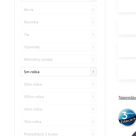
Akcia
0
Novinka
0
Tip
0
Výpredaj
0
Metrážny predaj
0
5m rolka
1
50m rolka
0
100m rolka
0
Najpredáv
40m rolka
0
3 roky
záruka
10m rolka
0
Posledných 5 kusov
0