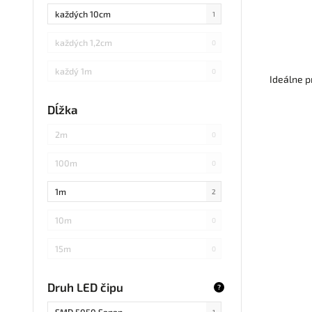
každých 10cm
1
každých 1,2cm
0
každý 1m
0
Ideálne p
každých 3cm
0
Dĺžka
každých 20cm
0
2m
0
každých 4cm
0
100m
0
každých 2cm
0
1m
2
každých 17cm
0
10m
0
5
0
15m
0
každých 7,1cm
0
20m
0
Druh LED čipu
?
každých 1,5cm
0
25m
0
SMD 5050 Sanan
1