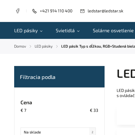
+421 914 110 400
ledstar@ledstar.sk
LED pásiky
Svietidlá
Solárne osvetlenie
Domov
LED pásiky
LED pásik Typ s dĺžkou, RGB+Studená biel
/
/
LED
LED pásik
s ovládač
Cena
€
7
€
33
Na sklade
2