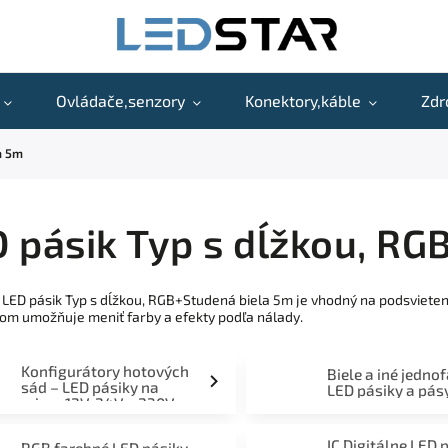
Ovládače,senzory
Konektory,káble
Zdr
a 5m
 pásik Typ s dĺžkou, RG
 LED pásik Typ s dĺžkou, RGB+Studená biela 5m je vhodný na podsvieteni
om umožňuje meniť farby a efekty podľa nálady.
Konfigurátory hotových
Biele a iné jedno
sád – LED pásiky na
LED pásiky a pás
mieru 12V, 24V a 230V
IC Digitálne LED 