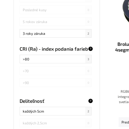
Posledné kusy
0
5 rokov záruka
0
3 roky záruka
2
Brol
CRI (Ra) - index podania farieb
4segm
?
biel
>80
3
>70
0
>90
0
RGBW
integr
Deliteľnosť
?
svetla
súvisl
každých 5cm
2
modul
Pred
každých 2,5cm
0