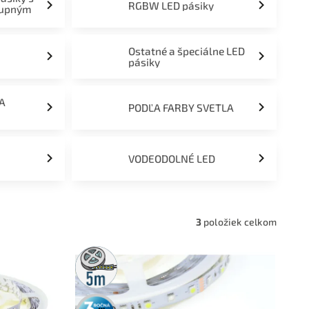
RGBW LED pásiky
tupným
Ostatné a špeciálne LED
pásiky
ĽA
PODĽA FARBY SVETLA
VODEODOLNÉ LED
3
položiek celkom
5m
rolka
3 roky