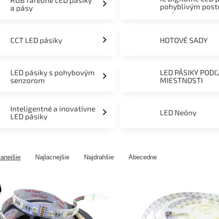
RGB farebné LED pásiky
pohyblivým pos
a pásy
svetom
CCT LED pásiky
HOTOVÉ SADY
LED pásiky s pohybovým
LED PÁSIKY POD
senzorom
MIESTNOSTI
Inteligentné a inovatívne
LED Neóny
LED pásiky
anejšie
Najlacnejšie
Najdrahšie
Abecedne