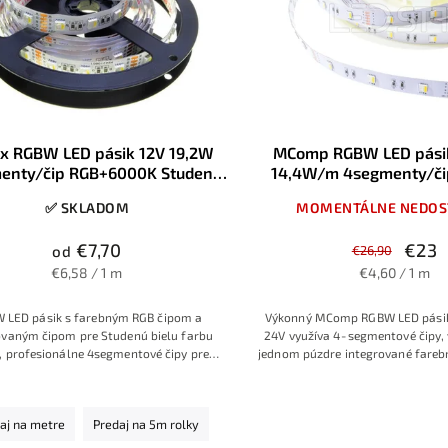
ux RGBW LED pásik 12V 19,2W
MComp RGBW LED pási
enty/čip RGB+6000K Studená
14,4W/m 4segmenty/či
a 30LED/m IP20, šírka 12mm
RGBW+6000 Studená bi
✅ SKLADOM
MOMENTÁLNE NEDOS
€7,70
€23
od
€26,90
€6,58 / 1 m
€4,60 / 1 m
 LED pásik s farebným RGB čipom a
Výkonný MComp RGBW LED pásik
ovaným čipom pre Studenú bielu farbu
24V využíva 4‑segmentové čipy, 
, profesionálne 4segmentové čipy pre
jednom púzdre integrované farebn
ú líniu svetla, každý čip obsahuje RGB
samostatná biela 6000K, vďaka
 + modul so Studenou bielou farbou
silné svetlo aj flexibilné fareb
optimálnom príkone 14,4W/m. Pás
aj na metre
Predaj na 5m rolky
je ideálny pre moderné interiérov
od náladového RGB podsviet