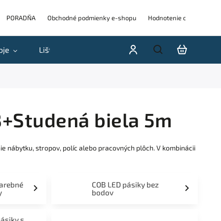
PORADŇA
Obchodné podmienky e-shopu
Hodnotenie obchodu
oje
Lišty
Akcie a výpredaje
Blog
H
B+Studená biela 5m
e nábytku, stropov, políc alebo pracovných plôch. V kombinácii
farebné
COB LED pásiky bez
y
bodov
pásiky s