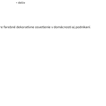
+ ďalšie
plnohodnotné studené biele 
pracovných či obytných pr
re farebné dekoratívne osvetlenie v domácnosti aj podnikaní.