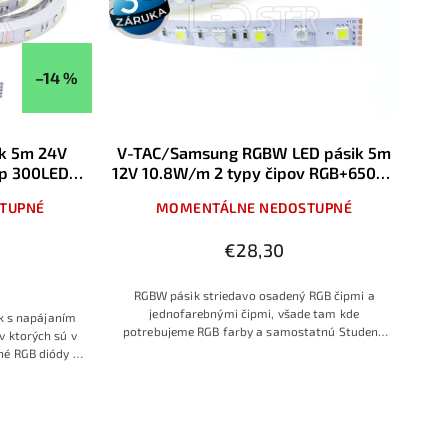
záruka
–14 %
k 5m 24V
V-TAC/Samsung RGBW LED pásik 5m
p 300LED
12V 10.8W/m 2 typy čipov RGB+6500K
ela IP20
Studená Biela 60 LED/m IP20
TUPNÉ
MOMENTÁLNE NEDOSTUPNÉ
€28,30
RGBW pásik striedavo osadený RGB čipmi a
jednofarebnými čipmi, všade tam kde
 s napájaním
potrebujeme RGB farby a samostatnú Studenú
v ktorých sú v
Zimnú bielu farbu
é RGB diódy aj
 čomu ponúka
né efekty pri
ik v dĺžke 5 m
é osvetlenie –
enia až po