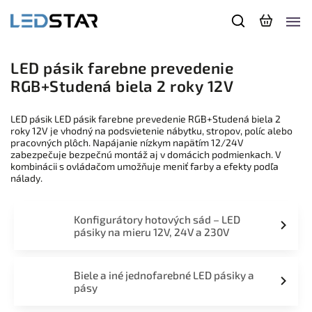
LED pásik farebne prevedenie
RGB+Studená biela 2 roky 12V
LED pásik LED pásik farebne prevedenie RGB+Studená biela 2
roky 12V je vhodný na podsvietenie nábytku, stropov, políc alebo
pracovných plôch. Napájanie nízkym napätím 12/24V
zabezpečuje bezpečnú montáž aj v domácich podmienkach. V
kombinácii s ovládačom umožňuje meniť farby a efekty podľa
nálady.
Konfigurátory hotových sád – LED
pásiky na mieru 12V, 24V a 230V
Biele a iné jednofarebné LED pásiky a
pásy