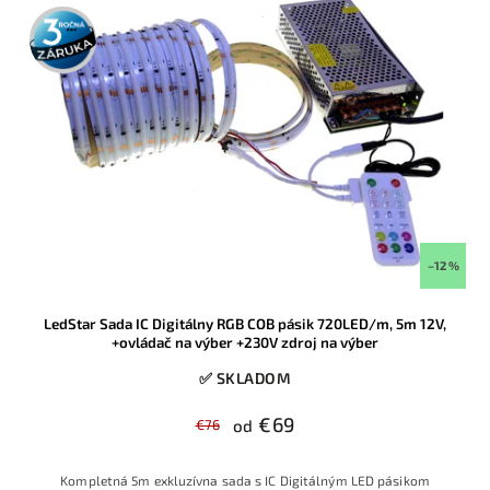
3 roky
záruka
–12 %
LedStar Sada IC Digitálny RGB COB pásik 720LED/m, 5m 12V,
+ovládač na výber +230V zdroj na výber
✅ SKLADOM
€69
€76
od
Kompletná 5m exkluzívna sada s IC Digitálným LED pásikom