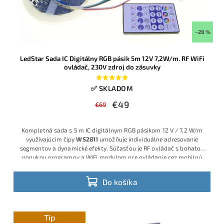
–28 %
LedStar Sada IC Digitálny RGB pásik 5m 12V 7,2W/m. RF WiFi
ovládač, 230V zdroj do zásuvky
✅ SKLADOM
€49
€69
Kompletná sada s 5 m IC digitálnym RGB pásikom 12 V / 7,2 W/m
využívajúcim čipy
WS2811
umožňuje individuálne adresovanie
segmentov a dynamické efekty. Súčasťou je RF ovládač s bohatou
ponukou programov a WiFi modulom pre ovládanie cez mobilnú
aplikáciu, ako aj 12 V zdroj do zásuvky, takže nie sú potrebné
žiadne dodatočné komponenty
Do košíka
Tip