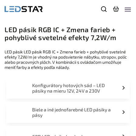
LED pásik RGB IC + Zmena farieb +
pohyblivé svetelné efekty 7,2W/m
LED pásik LED pásik RGB IC + Zmena farieb + pohyblivé svetelné
efekty 7,2W/m je vhodný na podsvietenie nábytku, stropov, políc
alebo pracovných plôch. V kombinácii s ovládačom umožňuje
meniť farby a efekty podľa nálady.
Konfigurátory hotových sád – LED
pásiky na mieru 12V, 24V a 230V
Biele a iné jednofarebné LED pásiky a
pásy