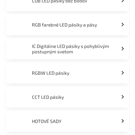
COB LED pásiky bez bodov
RGB farebné LED pásiky a pásy
IC Digitálne LED pásiky s pohyblivým
postupným svetom
RGBW LED pásiky
CCT LED pásiky
HOTOVÉ SADY