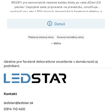
WS2811 pre samostatné riadenie každej diódy po celej dĺžke LED
pásika ! Zapojená sada pripravená na prevádzku, umožňuje
nastaviť viac ako 1 000 rôznych dynamických farebných efektov a
scén !
Detail
Plastový stolový zdroj
Kovový montážny zdroj
+ ďalšie
Ideálne pre farebné dekoratívne osvetlenie v domácnosti aj
podnikaní.
Kontakt
ledstar
@
ledstar.sk
0914 110 400