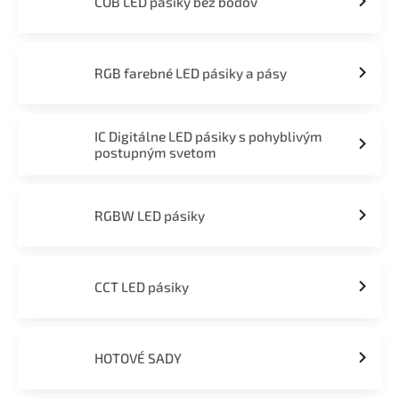
COB LED pásiky bez bodov
RGB farebné LED pásiky a pásy
IC Digitálne LED pásiky s pohyblivým
postupným svetom
RGBW LED pásiky
CCT LED pásiky
HOTOVÉ SADY