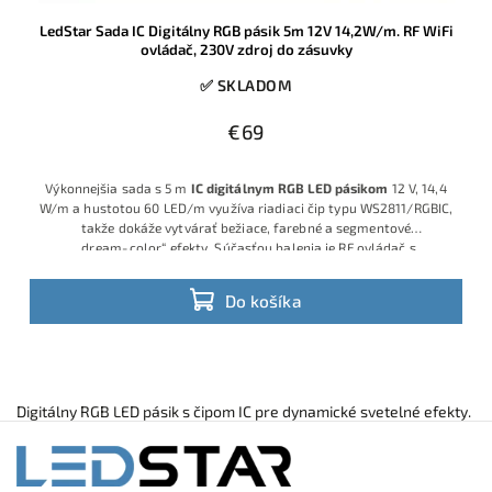
LedStar Sada IC Digitálny RGB pásik 5m 12V 14,2W/m. RF WiFi
ovládač, 230V zdroj do zásuvky
✅ SKLADOM
€69
Výkonnejšia sada s 5 m
IC digitálnym RGB LED pásikom
12 V, 14,4
W/m a hustotou 60 LED/m využíva riadiaci čip typu WS2811/RGBIC,
takže dokáže vytvárať bežiace, farebné a segmentové
„dream‑color“ efekty. Súčasťou balenia je RF ovládač s
množstvom programov, WiFi modul na ovládanie cez mobilnú
aplikáciu a 12 V napájací adaptér do 230 V zásuvky, takže ide o
Do košíka
hotové plug‑and‑play riešenie.
Digitálny RGB LED pásik s čipom IC pre dynamické svetelné efekty.