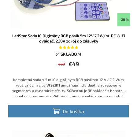
–28 %
LedStar Sada IC Digitálny RGB pásik 5m 12V 7,2W/m. RF WiFi
ovládač, 230V zdroj do zásuvky
✅ SKLADOM
€49
€69
Kompletná sada s 5 m IC digitálnym RGB pásikom 12 V / 7,2 W/m
využívajúcim čipy
WS2811
umožňuje individuálne adresovanie
segmentov a dynamické efekty. Súčasťou je RF ovládač s bohatou
ponukou programov a WiFi modulom pre ovládanie cez mobilnú
aplikáciu, ako aj 12 V zdroj do zásuvky, takže nie sú potrebné
žiadne dodatočné komponenty
Do košíka