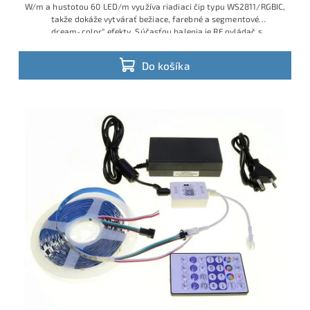
W/m a hustotou 60 LED/m využíva riadiaci čip typu WS2811/RGBIC,
takže dokáže vytvárať bežiace, farebné a segmentové
„dream‑color“ efekty. Súčasťou balenia je RF ovládač s
množstvom programov, WiFi modul na ovládanie cez mobilnú
aplikáciu a 12 V napájací adaptér do 230 V zásuvky, takže ide o
Do košíka
hotové plug‑and‑play riešenie.