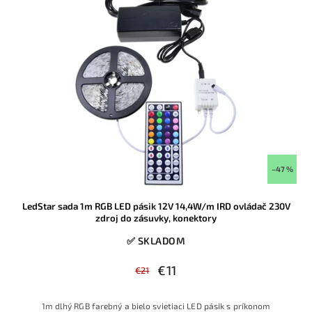
–47 %
LedStar sada 1m RGB LED pásik 12V 14,4W/m IRD ovládač 230V
zdroj do zásuvky, konektory
✅ SKLADOM
€11
€21
1m dlhý RGB farebný a bielo svietiaci LED pásik s príkonom