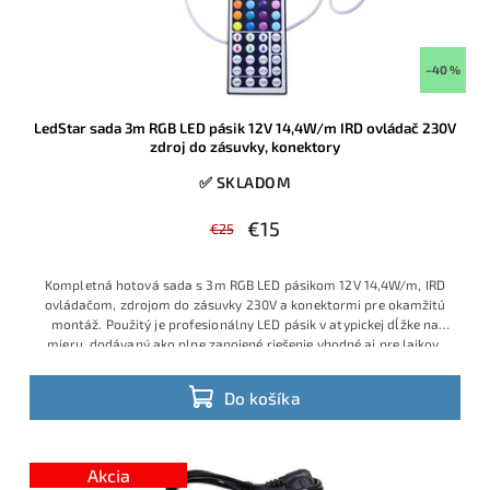
–40 %
LedStar sada 3m RGB LED pásik 12V 14,4W/m IRD ovládač 230V
zdroj do zásuvky, konektory
✅ SKLADOM
€15
€25
Kompletná hotová sada s 3m RGB LED pásikom 12V 14,4W/m, IRD
ovládačom, zdrojom do zásuvky 230V a konektormi pre okamžitú
montáž. Použitý je profesionálny LED pásik v atypickej dĺžke na
mieru, dodávaný ako plne zapojené riešenie vhodné aj pre laikov,
ktorí chcú jednoduchú inštaláciu bez spájkovania a bez ďalšieho
príslušenstva. Ide o obľúbený model s veľmi dobrým pomerom
Do košíka
ceny, výkonu a praktickosti, ktorý je v ponuke v obmedzenom
množstve a patrí medzi vyhľadávané hotové RGB sady.
Výhodná
cena vďaka aktuálnej skladovej akcii.
Akcia