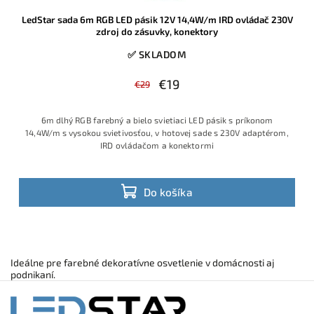
LedStar sada 6m RGB LED pásik 12V 14,4W/m IRD ovládač 230V
zdroj do zásuvky, konektory
✅ SKLADOM
€19
€29
6m dlhý RGB farebný a bielo svietiaci LED pásik s príkonom
14,4W/m s vysokou svietivosťou, v hotovej sade s 230V adaptérom,
IRD ovládačom a konektormi
Do košíka
Ideálne pre farebné dekoratívne osvetlenie v domácnosti aj
podnikaní.