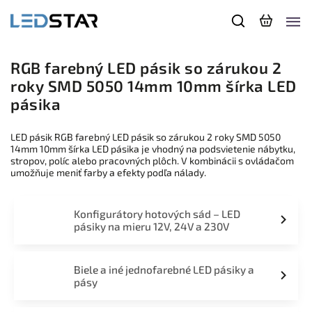
RGB farebný LED pásik so zárukou 2
roky SMD 5050 14mm 10mm šírka LED
pásika
LED pásik RGB farebný LED pásik so zárukou 2 roky SMD 5050
14mm 10mm šírka LED pásika je vhodný na podsvietenie nábytku,
stropov, políc alebo pracovných plôch. V kombinácii s ovládačom
umožňuje meniť farby a efekty podľa nálady.
Konfigurátory hotových sád – LED
pásiky na mieru 12V, 24V a 230V
Biele a iné jednofarebné LED pásiky a
pásy