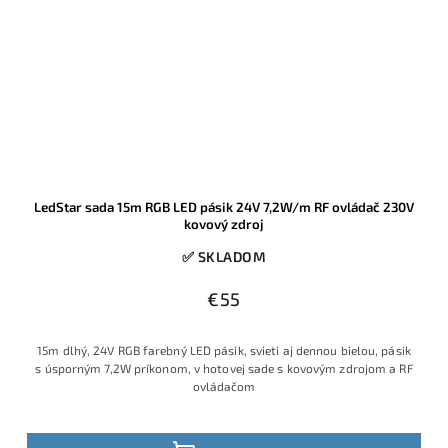
LedStar sada 15m RGB LED pásik 24V 7,2W/m RF ovládač 230V
kovový zdroj
✅ SKLADOM
€55
15m dlhý, 24V RGB farebný LED pásik, svieti aj dennou bielou, pásik
s úsporným 7,2W príkonom, v hotovej sade s kovovým zdrojom a RF
ovládačom