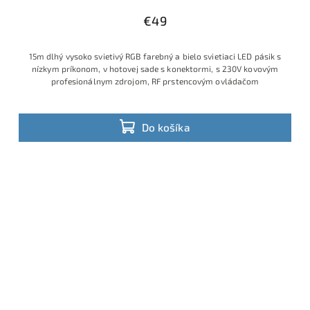
€49
15m dlhý vysoko svietivý RGB farebný a bielo svietiaci LED pásik s
nízkym príkonom, v hotovej sade s konektormi, s 230V kovovým
profesionálnym zdrojom, RF prstencovým ovládačom
Do košíka