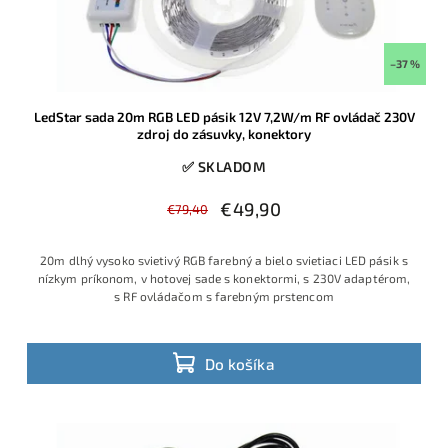
–37 %
LedStar sada 20m RGB LED pásik 12V 7,2W/m RF ovládač 230V
zdroj do zásuvky, konektory
✅ SKLADOM
€49,90
€79,40
20m dlhý vysoko svietivý RGB farebný a bielo svietiaci LED pásik s
nízkym príkonom, v hotovej sade s konektormi, s 230V adaptérom,
s RF ovládačom s farebným prstencom
Do košíka