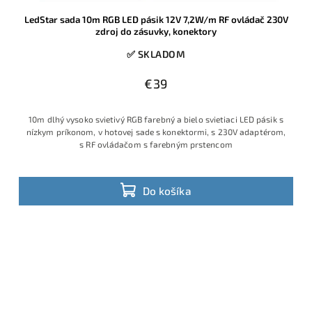
LedStar sada 10m RGB LED pásik 12V 7,2W/m RF ovládač 230V
zdroj do zásuvky, konektory
✅ SKLADOM
€39
10m dlhý vysoko svietivý RGB farebný a bielo svietiaci LED pásik s
nízkym príkonom, v hotovej sade s konektormi, s 230V adaptérom,
s RF ovládačom s farebným prstencom
Do košíka