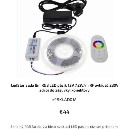
LedStar sada 8m RGB LED pásik 12V 7,2W/m RF ovládač 230V
zdroj do zásuvky, konektory
✅ SKLADOM
€44
8m dlhý RGB farebný a bielo svietiaci LED pásik s nízkym príkonom,