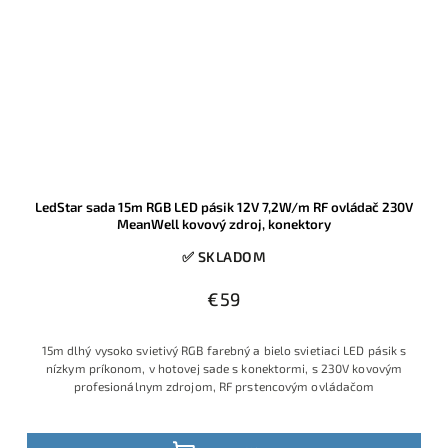
LedStar sada 15m RGB LED pásik 12V 7,2W/m RF ovládač 230V
MeanWell kovový zdroj, konektory
✅ SKLADOM
€59
15m dlhý vysoko svietivý RGB farebný a bielo svietiaci LED pásik s
nízkym príkonom, v hotovej sade s konektormi, s 230V kovovým
profesionálnym zdrojom, RF prstencovým ovládačom