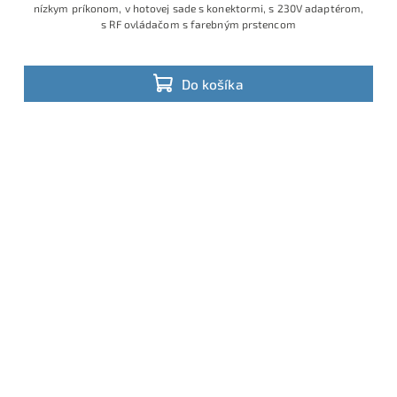
nízkym príkonom, v hotovej sade s konektormi, s 230V adaptérom,
s RF ovládačom s farebným prstencom
Do košíka