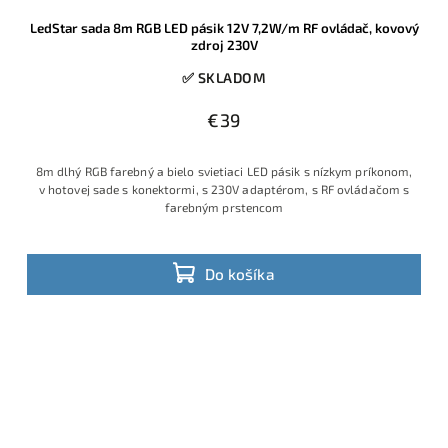
LedStar sada 8m RGB LED pásik 12V 7,2W/m RF ovládač, kovový
zdroj 230V
✅ SKLADOM
€39
8m dlhý RGB farebný a bielo svietiaci LED pásik s nízkym príkonom,
v hotovej sade s konektormi, s 230V adaptérom, s RF ovládačom s
farebným prstencom
Do košíka