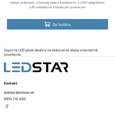
nízkym príkonom, v hotovej sade s konektormi, s 230V adaptérom,
s RF ovládačom s farebným prstencom
Do košíka
Úsporný LED pásik ideálny na dekoračné alebo orientačné
osvetlenie.
Kontakt
ledstar
@
ledstar.sk
0914 110 400