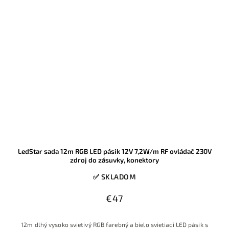
LedStar sada 12m RGB LED pásik 12V 7,2W/m RF ovládač 230V
zdroj do zásuvky, konektory
✅ SKLADOM
€47
12m dlhý vysoko svietivý RGB farebný a bielo svietiaci LED pásik s