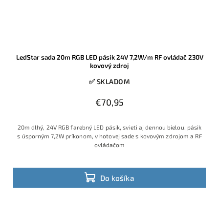
LedStar sada 20m RGB LED pásik 24V 7,2W/m RF ovládač 230V
kovový zdroj
✅ SKLADOM
€70,95
20m dlhý, 24V RGB farebný LED pásik, svieti aj dennou bielou, pásik
s úsporným 7,2W príkonom, v hotovej sade s kovovým zdrojom a RF
ovládačom
Do košíka