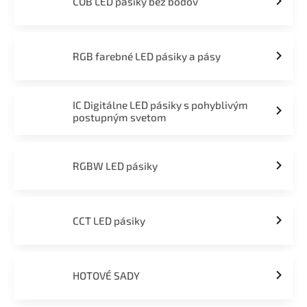
COB LED pásiky bez bodov
RGB farebné LED pásiky a pásy
IC Digitálne LED pásiky s pohyblivým
postupným svetom
RGBW LED pásiky
CCT LED pásiky
HOTOVÉ SADY