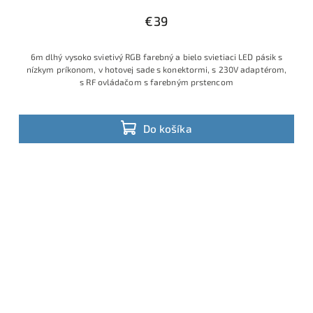
€39
6m dlhý vysoko svietivý RGB farebný a bielo svietiaci LED pásik s
nízkym príkonom, v hotovej sade s konektormi, s 230V adaptérom,
s RF ovládačom s farebným prstencom
Do košíka