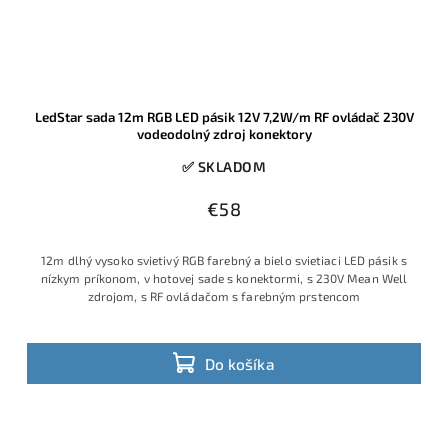
LedStar sada 12m RGB LED pásik 12V 7,2W/m RF ovládač 230V
vodeodolný zdroj konektory
✅ SKLADOM
€58
12m dlhý vysoko svietivý RGB farebný a bielo svietiaci LED pásik s
nízkym príkonom, v hotovej sade s konektormi, s 230V Mean Well
zdrojom, s RF ovládačom s farebným prstencom
Do košíka