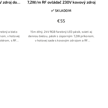
 zdroj do
7,2W/m RF ovládač 230V kovový zdroj
ory
✅ SKLADOM
€55
rebný a bielo
15m dlhý, 24V RGB farebný LED pásik, svieti aj
onom, v hotovej
dennou bielou, pásik s úsporným 7,2W príkonom,
ptérom, s RF
v hotovej sade s kovovým zdrojom a RF
stencom
ovládačom