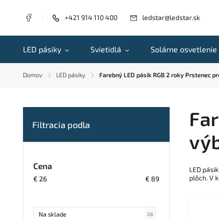
+421 914 110 400
ledstar@ledstar.sk
LED pásiky
Svietidlá
Solárne osvetlenie
Domov
LED pásiky
Farebný LED pásik RGB 2 roky Prstenec pr
/
/
Far
výb
Cena
LED pásik
plôch. V 
€
26
€
89
Na sklade
28