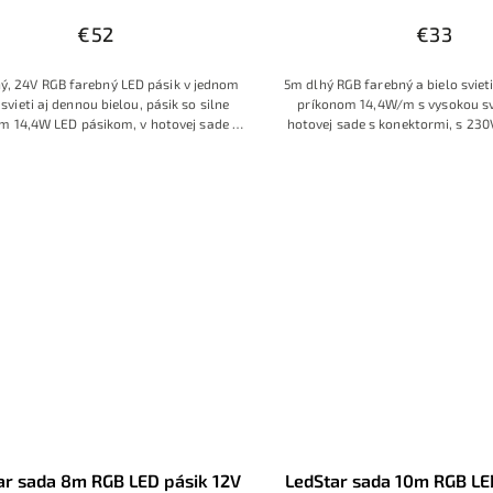
€52
€33
ý, 24V RGB farebný LED pásik v jednom
5m dlhý RGB farebný a bielo svieti
 svieti aj dennou bielou, pásik so silne
príkonom 14,4W/m s vysokou svi
ým 14,4W LED pásikom, v hotovej sade s
hotovej sade s konektormi, s 23
ovovým zdrojom a RF ovládačom
RF dotykovým ovláda
ar sada 8m RGB LED pásik 12V
LedStar sada 10m RGB LE