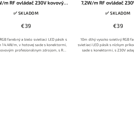
W/m RF ovládač 230V kovový
7,2W/m RF ovládač 230V
zdroj konektory
zásuvky, konekt
✅ SKLADOM
✅ SKLADOM
€39
€39
RGB farebný a bielo svietiaci LED pásik s
10m dlhý vysoko svietivý RGB fa
 14.4W/m, v hotovej sade s konektormi,
svietiaci LED pásik s nízkym prík
kovovým profesionálnym zdrojom, s RF
sade s konektormi, s 230V ada
vládačom s farebným prstencom
ovládačom s farebným pr