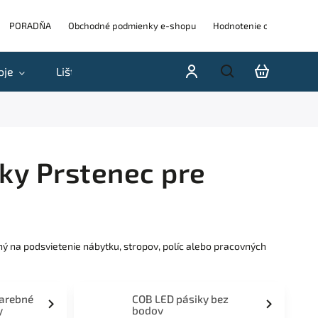
PORADŇA
Obchodné podmienky e-shopu
Hodnotenie obchodu
oje
Lišty
Akcie a výpredaje
Blog
H
ky Prstenec pre
ý na podsvietenie nábytku, stropov, políc alebo pracovných
farebné
COB LED pásiky bez
y
bodov