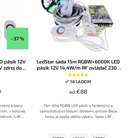
–37 %
D pásik 12V
LedStar sada 15m RGBW+6000K LED
 zdroj do
pásik 12V 14,4W/m RF ovládač 230V
ory
zdroj do zásuvky, konektory
✅ SKLADOM
0
€88
od
rebný a bielo
15m dlhý RGBW LED pásik s farebnými a
onom, v hotovej
samostatnými bielymi diódami, pričom Biela
ptérom, s RF
farba je podľa vášho výberu. Sada s RF
stencom
ovládačom s prstencom farieb, so zdrojom na
230V a s konektormi.