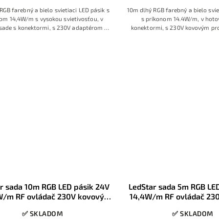
RGB farebný a bielo svietiaci LED pásik s
10m dlhý RGB farebný a bielo svie
om 14,4W/m s vysokou svietivosťou, v
s príkonom 14.4W/m, v hotov
 sade s konektormi, s 230V adaptérom a
konektormi, s 230V kovovým pr
RF dotykovým ovládačom
zdrojom, s RF ovládačom s fare
r sada 10m RGB LED pásik 24V
LedStar sada 5m RGB LED
W/m RF ovládač 230V kovový
14,4W/m RF ovládač 230
zdroj
zásuvky, konekt
✅ SKLADOM
✅ SKLADOM