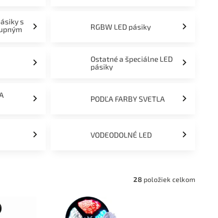
pásiky s
RGBW LED pásiky
tupným
Ostatné a špeciálne LED
pásiky
ĽA
PODĽA FARBY SVETLA
VODEODOLNÉ LED
28
položiek celkom