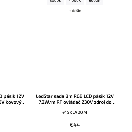
3000K
4000K
6000K
+ ďalšie
D pásik 12V
LedStar sada 8m RGB LED pásik 12V
0V kovový
7,2W/m RF ovládač 230V zdroj do
y
zásuvky, konektory
✅ SKLADOM
€44