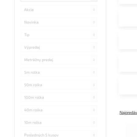
Akcia
0
Novinka
0
Tip
0
Výpredaj
0
Metrážny predaj
0
5m rolka
0
50m rolka
0
100m rolka
0
40m rolka
0
Najpredáv
10m rolka
0
Posledných 5 kusov
0