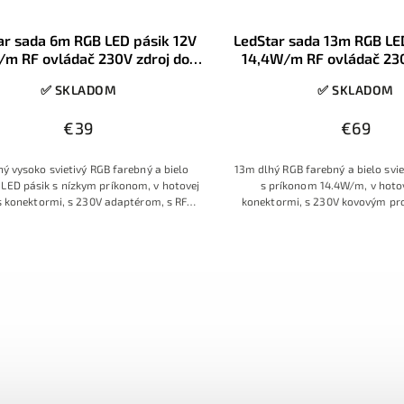
ar sada 6m RGB LED pásik 12V
LedStar sada 13m RGB LE
/m RF ovládač 230V zdroj do
14,4W/m RF ovládač 23
zásuvky, konektory
zdroj, konektor
✅ SKLADOM
✅ SKLADOM
€39
€69
ý vysoko svietivý RGB farebný a bielo
13m dlhý RGB farebný a bielo svie
i LED pásik s nízkym príkonom, v hotovej
s príkonom 14.4W/m, v hotov
s konektormi, s 230V adaptérom, s RF
konektormi, s 230V kovovým pr
vládačom s farebným prstencom
zdrojom, s RF ovládačom s fare