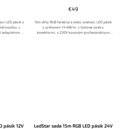
€49
aci LED pásik s
15m dlhý RGB farebný a bielo svietiaci LED pásik
etivosťou, v
s príkonom 14.4W/m, v hotovej sade s
0V adaptérom a
konektormi, s 230V kovovým profesionálnym
čom
zdrojom, s RF ovládačom s farebným prstencom
D pásik 12V
LedStar sada 15m RGB LED pásik 24V