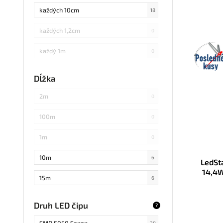
podsvi
každých 10cm
ale
18
každých 1,2cm
0
Posled
každý 1m
0
kusy
každých 3cm
0
Dĺžka
každých 20cm
0
2m
0
každých 4cm
0
100m
0
každých 2cm
0
1m
0
každých 17cm
0
10m
6
LedSt
14,4W
5
0
15m
6
každých 7,1cm
0
20m
2
Druh LED čipu
?
každých 1,5cm
0
25m
0
SMD 5050 Sanan
28