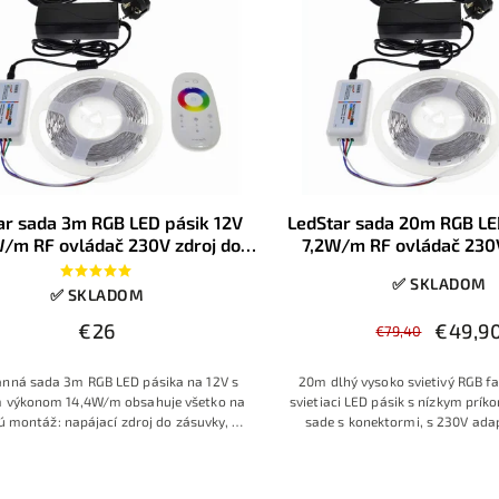
ar sada 3m RGB LED pásik 12V
LedStar sada 20m RGB LE
/m RF ovládač 230V zdroj do
7,2W/m RF ovládač 230V
zásuvky, konektory
zásuvky, konekt
✅ SKLADOM
✅ SKLADOM
€26
€49,9
€79,40
anná sada 3m RGB LED pásika na 12V s
20m dlhý vysoko svietivý RGB fa
 výkonom 14,4W/m obsahuje všetko na
svietiaci LED pásik s nízkym prík
 montáž: napájací zdroj do zásuvky, RF
sade s konektormi, s 230V ada
ý ovládač, kvalitné spojky a konektory.
ovládačom s farebným pr
uje výber až zo 16 miliónov farieb a
ektných scén na diaľku. Vhodné na