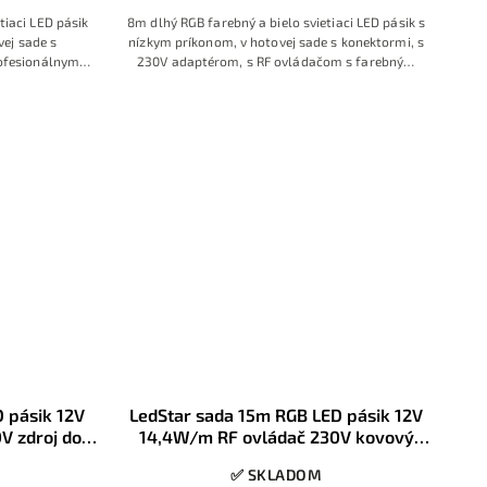
tiaci LED pásik
8m dlhý RGB farebný a bielo svietiaci LED pásik s
ej sade s
nízkym príkonom, v hotovej sade s konektormi, s
ofesionálnym
230V adaptérom, s RF ovládačom s farebným
bným prstencom
prstencom
 pásik 12V
LedStar sada 15m RGB LED pásik 12V
V zdroj do
14,4W/m RF ovládač 230V kovový
ory
zdroj konektory
✅ SKLADOM