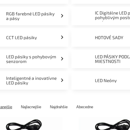
mieru 12V, 24V a 230V
IC Digitálne LED 
RGB farebné LED pásiky
pohyblivým pos
a pásy
svetom
CCT LED pásiky
HOTOVÉ SADY
LED pásiky s pohybovým
LED PÁSIKY POD
senzorom
MIESTNOSTI
Inteligentné a inovatívne
LED Neóny
LED pásiky
anejšie
Najlacnejšie
Najdrahšie
Abecedne