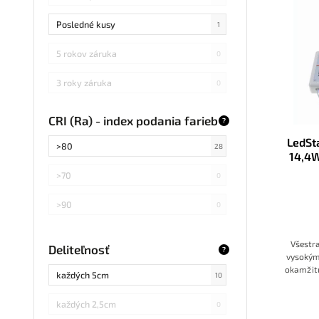
Posledné kusy
1
5 rokov záruka
0
3 roky záruka
0
CRI (Ra) - index podania farieb
?
LedSt
>80
28
14,4W
>70
0
>90
0
Všestr
Deliteľnosť
?
vysokým
okamžitú
každých 5cm
10
dotykov
Umožň
každých 2,5cm
0
ef