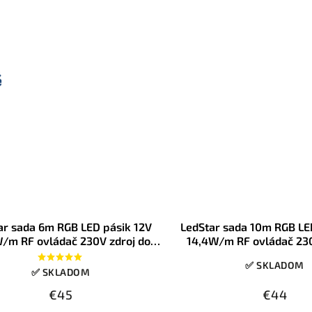
etenie nábytku, obývačky, vitrín, za TV
bo dekoračné efekty v domácnosti.
né
ar sada 6m RGB LED pásik 12V
LedStar sada 10m RGB LE
/m RF ovládač 230V zdroj do
14,4W/m RF ovládač 23
zásuvky, konektory
zdroj konektor
✅ SKLADOM
✅ SKLADOM
€45
€44