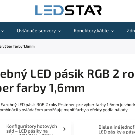
Ovládače,senzory
Konektory,káble
Zdr
e výber farby 1,6mm
ebný LED pásik RGB 2 ro
er farby 1,6mm
 Farebný LED pásik RGB 2 roky Prstenec pre výber farby 1,6mm je vhodn
kombinácii s ovládačom umožňuje meniť farby a efekty podľa nálady.
Konfigurátory hotových
Biele a iné jedno
sád – LED pásiky na
LED pásiky a pás