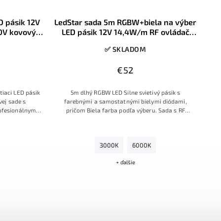
D pásik 12V
LedStar sada 5m RGBW+biela na výber
0V kovový
LED pásik 12V 14,4W/m RF ovládač
y
230V zdroj do zásuvky, konektory
✅ SKLADOM
€52
tiaci LED pásik
5m dlhý RGBW LED Silne svietivý pásik s
ej sade s
farebnými a samostatnými bielymi diódami,
ofesionálnym
pričom Biela farba podľa výberu. Sada s RF
bným prstencom
ovládačom s prstencom farieb, so zdrojom na
230V a s konektormi.
3000K
6000K
+ ďalšie