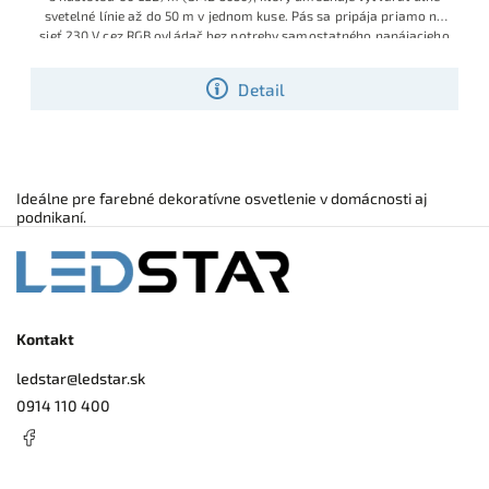
svetelné línie až do 50 m v jednom kuse. Pás sa pripája priamo na
sieť 230 V cez RGB ovládač bez potreby samostatného napájacieho
zdroja a je ideálny na dekoratívne aj funkčné osvetlenie terás,
záhrad, fasád či altánkov.
Detail
Ideálne pre farebné dekoratívne osvetlenie v domácnosti aj
podnikaní.
Kontakt
ledstar
@
ledstar.sk
0914 110 400