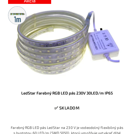
Akcia
Metrážny
predaj
LedStar Farebný RGB LED pás 230V 30LED/m IP65
✅ SKLADOM
Farebný RGB LED pás LedStar na 230 V je vodeodolný flexibilný pás
s hustotou 60 LED/m (SMD 5050), ktorý umožňuje vytvárať dlhé