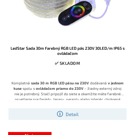
LedStar Sada 30m Farebný RGB LED pás 230V 30LED/m IP65 s
ovládačom
✅ SKLADOM
Kompletná
sada 30 m RGB LED pásu na 230V
dodávaná
v jednom
kuse
spolu s
ovládačom priamo do 230V
– žiadny externý zdroj
nie je potrebný. Stačí pripojiť do siete a okamžite máte farebné
osvetlenie pre fasádu, terasu, pergolu alebo interiér, chránené
krytím
IP65
.
Detail