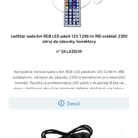
LedStar sada 6m RGB LED pásik 12V 7,2W/m IRD ovládač 230V
zdroj do zásuvky, konektory
✅ SKLADOM
Kompletná hotová sada s 6m RGB LED pásikom 12V 7,2W/m, IRD
ovládačom, zdrojom do zásuvky 230V a konektormi pre okamžitú
montáž. Použitý je profesionálny LED pásik v atypickej dĺžke na
mieru, dodávaný ako plne zapojené riešenie vhodné aj pre laikov,
ktorí chcú jednoduchú inštaláciu bez spájkovania a bez ďalšieho
príslušenstva. Ide o obľúbený model s veľmi dobrým pomerom
Detail
ceny, výkonu a praktickosti, ktorý je v ponuke v obmedzenom
množstve a patrí medzi vyhľadávané hotové RGB sady.
Výhodná
cena vďaka aktuálnej skladovej akcii.