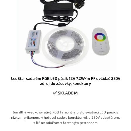
LedStar sada 6m RGB LED pásik 12V 7,2W/m RF ovládač 230V
zdroj do zásuvky, konektory
✅ SKLADOM
6m dlhý vysoko svietivý RGB farebný a bielo svietiaci LED pásik s
nízkym príkonom, v hotovej sade s konektormi, s 230V adaptérom,
s RF ovládačom s farebným prstencom