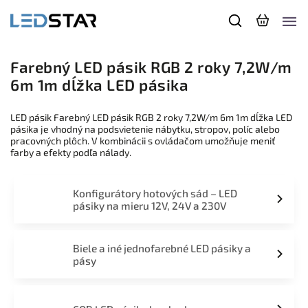
Farebný LED pásik RGB 2 roky 7,2W/m
6m 1m dĺžka LED pásika
LED pásik Farebný LED pásik RGB 2 roky 7,2W/m 6m 1m dĺžka LED
pásika je vhodný na podsvietenie nábytku, stropov, políc alebo
pracovných plôch. V kombinácii s ovládačom umožňuje meniť
farby a efekty podľa nálady.
Konfigurátory hotových sád – LED
pásiky na mieru 12V, 24V a 230V
Biele a iné jednofarebné LED pásiky a
pásy