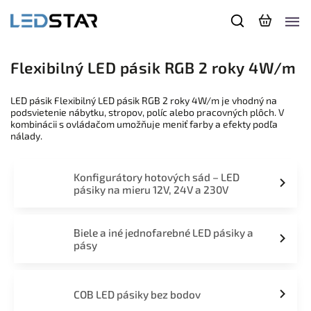
Flexibilný LED pásik RGB 2 roky 4W/m
LED pásik Flexibilný LED pásik RGB 2 roky 4W/m je vhodný na
podsvietenie nábytku, stropov, políc alebo pracovných plôch. V
kombinácii s ovládačom umožňuje meniť farby a efekty podľa
nálady.
Konfigurátory hotových sád – LED
pásiky na mieru 12V, 24V a 230V
Biele a iné jednofarebné LED pásiky a
pásy
COB LED pásiky bez bodov