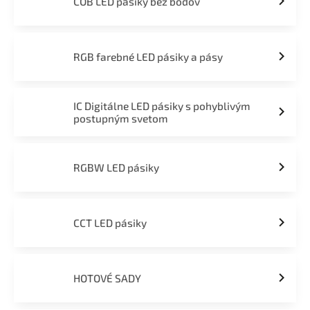
COB LED pásiky bez bodov
RGB farebné LED pásiky a pásy
IC Digitálne LED pásiky s pohyblivým
postupným svetom
RGBW LED pásiky
CCT LED pásiky
HOTOVÉ SADY