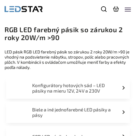
RGB LED farebný pásik so zárukou 2
roky 20W/m >90
LED pásik RGB LED farebný pásik so zárukou 2 roky 20W/m >90 je
vhodný na podsvietenie nábytku, stropov, políc alebo pracovných
plôch. V kombinácii s ovládačom umožňuje meniť farby a efekty
podľa nálady.
Konfigurátory hotových sád – LED
pásiky na mieru 12V, 24V a 230V
Biele a iné jednofarebné LED pásiky a
pásy