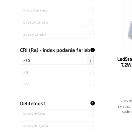
Posledné kusy
0
5 rokov záruka
0
3 roky záruka
0
CRI (Ra) - index podania farieb
?
LedSta
>80
2
7,2W
>70
0
>90
0
20m dl
Deliteľnosť
?
svietiac
sade 
každých 5cm
0
o
každých 2,5cm
0