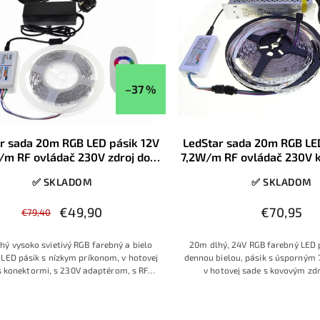
–37 %
r sada 20m RGB LED pásik 12V
LedStar sada 20m RGB LE
/m RF ovládač 230V zdroj do
7,2W/m RF ovládač 230V k
zásuvky, konektory
✅ SKLADOM
✅ SKLADOM
€49,90
€70,95
€79,40
hý vysoko svietivý RGB farebný a bielo
20m dlhý, 24V RGB farebný LED pá
i LED pásik s nízkym príkonom, v hotovej
dennou bielou, pásik s úsporným
s konektormi, s 230V adaptérom, s RF
v hotovej sade s kovovým zd
vládačom s farebným prstencom
ovládačom