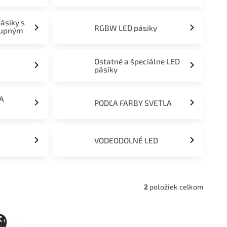
pásiky s
RGBW LED pásiky
tupným
Ostatné a špeciálne LED
pásiky
ĽA
PODĽA FARBY SVETLA
VODEODOLNÉ LED
2
položiek celkom