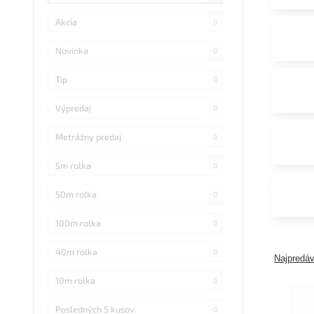
Akcia
0
Novinka
0
Tip
0
Výpredaj
0
Metrážny predaj
0
5m rolka
0
50m rolka
0
100m rolka
0
40m rolka
0
Najpredáv
10m rolka
0
Posledných 5 kusov
0