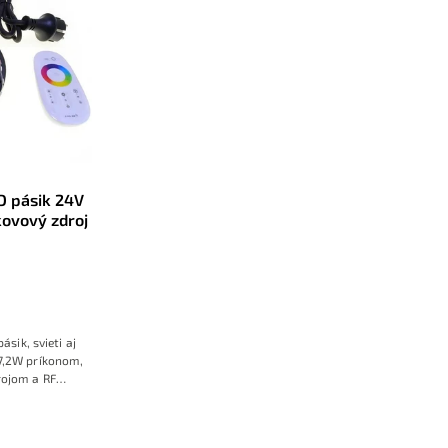
D pásik 24V
ovový zdroj
sik, svieti aj
 7,2W príkonom,
rojom a RF