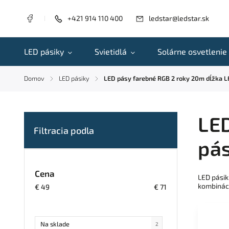
+421 914 110 400
ledstar@ledstar.sk
LED pásiky
Svietidlá
Solárne osvetlenie
Domov
LED pásiky
LED pásy farebné RGB 2 roky 20m dĺžka L
/
/
LED
pás
Cena
LED pásik
kombináci
€
49
€
71
Na sklade
2