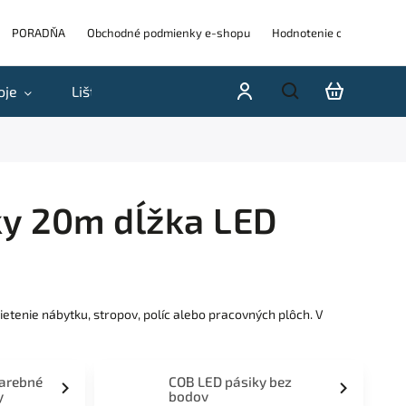
PORADŇA
Obchodné podmienky e-shopu
Hodnotenie obchodu
oje
Lišty
Akcie a výpredaje
Blog
H
ky 20m dĺžka LED
etenie nábytku, stropov, políc alebo pracovných plôch. V
farebné
COB LED pásiky bez
y
bodov