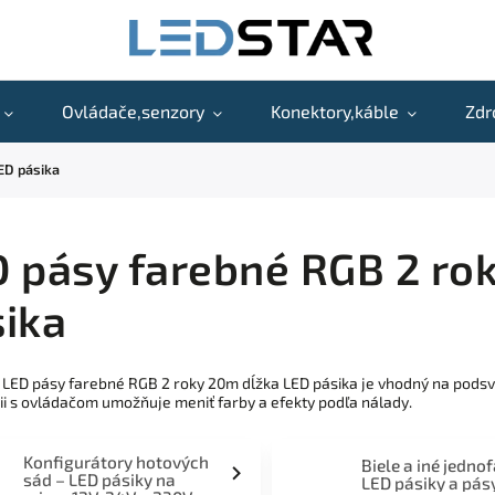
Ovládače,senzory
Konektory,káble
Zdr
ED pásika
 pásy farebné RGB 2 ro
ika
 LED pásy farebné RGB 2 roky 20m dĺžka LED pásika je vhodný na podsvi
i s ovládačom umožňuje meniť farby a efekty podľa nálady.
Konfigurátory hotových
Biele a iné jedno
sád – LED pásiky na
LED pásiky a pás