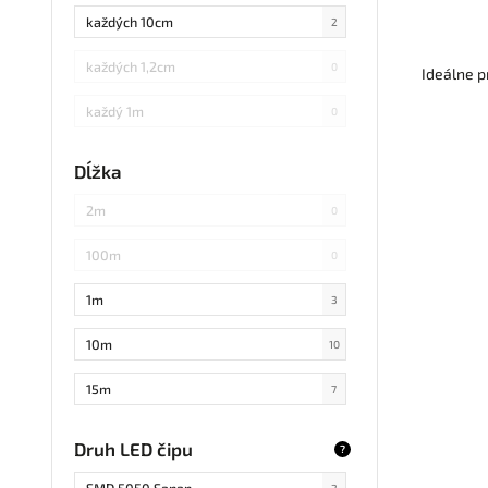
každých 10cm
2
každých 1,2cm
0
Ideálne p
každý 1m
0
každých 3cm
0
Dĺžka
každých 20cm
0
2m
0
každých 4cm
0
100m
0
každých 2cm
0
1m
3
každých 17cm
0
10m
10
5
0
15m
7
každých 7,1cm
0
20m
2
Druh LED čipu
?
každých 1,5cm
0
25m
0
SMD 5050 Sanan
2