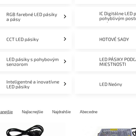
mieru 12V, 24V a 230V
IC Digitálne LED 
RGB farebné LED pásiky
pohyblivým pos
a pásy
svetom
CCT LED pásiky
HOTOVÉ SADY
LED pásiky s pohybovým
LED PÁSIKY POD
senzorom
MIESTNOSTI
Inteligentné a inovatívne
LED Neóny
LED pásiky
anejšie
Najlacnejšie
Najdrahšie
Abecedne