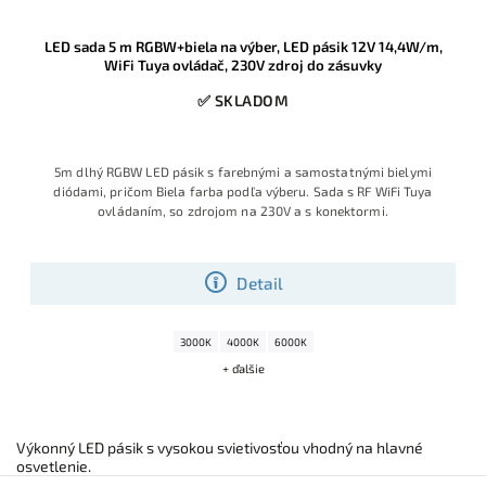
LED sada 5 m RGBW+biela na výber, LED pásik 12V 14,4W/m,
WiFi Tuya ovládač, 230V zdroj do zásuvky
✅ SKLADOM
5m dlhý RGBW LED pásik s farebnými a samostatnými bielymi
diódami, pričom Biela farba podľa výberu. Sada s RF WiFi Tuya
ovládaním, so zdrojom na 230V a s konektormi.
Detail
3000K
4000K
6000K
+ ďalšie
Výkonný LED pásik s vysokou svietivosťou vhodný na hlavné
osvetlenie.