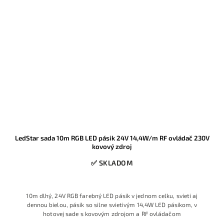
LedStar sada 10m RGB LED pásik 24V 14,4W/m RF ovládač 230V
kovový zdroj
✅ SKLADOM
10m dlhý, 24V RGB farebný LED pásik v jednom celku, svieti aj
dennou bielou, pásik so silne svietivým 14,4W LED pásikom, v
hotovej sade s kovovým zdrojom a RF ovládačom