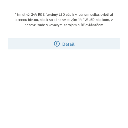
15m dlhý, 24V RGB farebný LED pásik v jednom celku, svieti aj
dennou bielou, pásik so silne svietivým 14,4W LED pásikom, v
hotovej sade s kovovým zdrojom a RF ovládačom
Detail