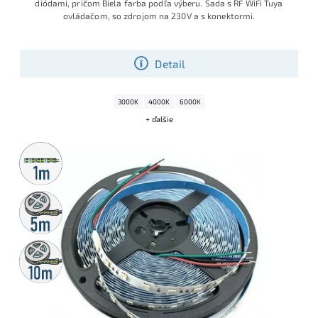
diódami, pričom Biela farba podľa výberu. Sada s RF WiFi Tuya
ovládačom, so zdrojom na 230V a s konektormi.
Detail
3000K
4000K
6000K
+ ďalšie
Metrážny
predaj
5m
rolka
10m
rolka