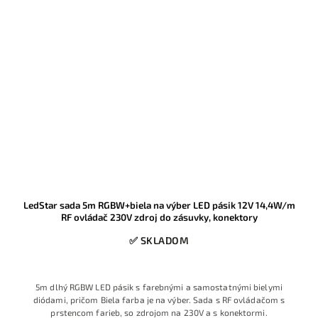
LedStar sada 5m RGBW+biela na výber LED pásik 12V 14,4W/m
RF ovládač 230V zdroj do zásuvky, konektory
✅ SKLADOM
5m dlhý RGBW LED pásik s farebnými a samostatnými bielymi
diódami, pričom Biela farba je na výber. Sada s RF ovládačom s
prstencom farieb, so zdrojom na 230V a s konektormi.