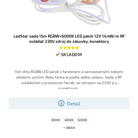
LedStar sada 15m RGBW+6000K LED pásik 12V 14,4W/m RF
ovládač 230V zdroj do zásuvky, konektory
✅ SKLADOM
15m dlhý RGBW LED pásik s farebnými a samostatnými bielymi
diódami, pričom Biela farba je podľa vášho výberu. Sada s RF
ovládačom s prstencom farieb, so zdrojom na 230V a s
konektormi.
Detail
3000K
4000K
6000K
+ ďalšie