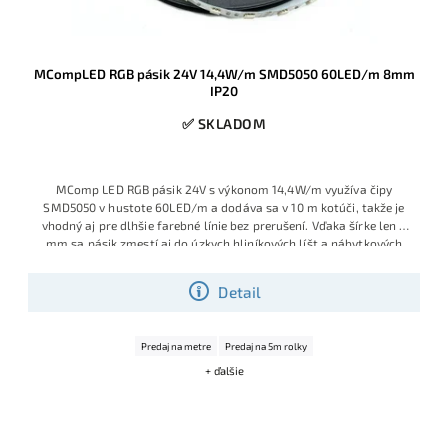
MCompLED RGB pásik 24V 14,4W/m SMD5050 60LED/m 8mm
IP20
✅ SKLADOM
MComp LED RGB pásik 24V s výkonom 14,4W/m využíva čipy
SMD5050 v hustote 60LED/m a dodáva sa v 10 m kotúči, takže je
vhodný aj pre dlhšie farebné línie bez prerušení. Vďaka šírke len 8
mm sa pásik zmestí aj do úzkych hliníkových líšt a nábytkových
drážok, kde bežné 10 mm RGB pásy nepasujú.
Detail
Predaj na metre
Predaj na 5m rolky
+ ďalšie