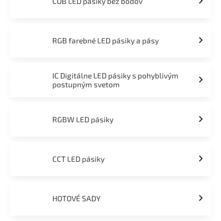
COB LED pásiky bez bodov
RGB farebné LED pásiky a pásy
IC Digitálne LED pásiky s pohyblivým
postupným svetom
RGBW LED pásiky
CCT LED pásiky
HOTOVÉ SADY