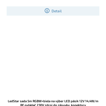
Detail
LedStar sada 5m RGBW+biela na výber LED pásik 12V 14,4W/m
RF ovládač 230V zdroj do zásuvky, konektory