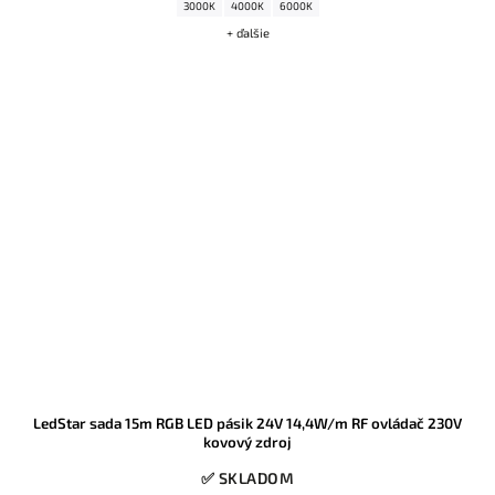
3000K
4000K
6000K
+ ďalšie
LedStar sada 15m RGB LED pásik 24V 14,4W/m RF ovládač 230V
kovový zdroj
✅ SKLADOM