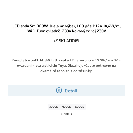
LED sada 5m RGBW+biela na výber, LED pásik 12V 14,4W/m,
WiFi Tuya ovládač, 230V kovový zdroj 230V
✅ SKLADOM
Kompletný balík RGBW LED pásika 12V s výkonom 14,4 W/m a WiFi
ovládaním cez aplikáciu Tuya. Obsahuje všetko potrebné na
okamžité zapojenie do zásuvky.
Detail
3000K
4000K
6000K
+ ďalšie