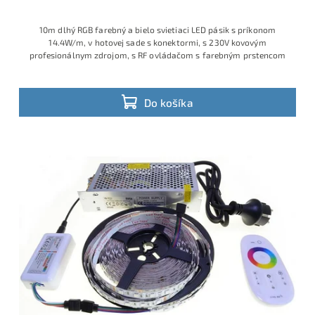
10m dlhý RGB farebný a bielo svietiaci LED pásik s príkonom
14.4W/m, v hotovej sade s konektormi, s 230V kovovým
profesionálnym zdrojom, s RF ovládačom s farebným prstencom
Do košíka