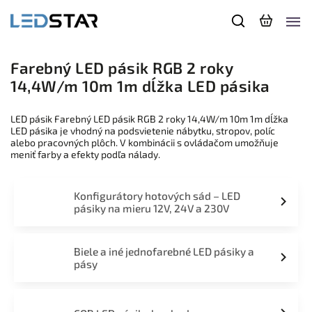
Farebný LED pásik RGB 2 roky
14,4W/m 10m 1m dĺžka LED pásika
LED pásik Farebný LED pásik RGB 2 roky 14,4W/m 10m 1m dĺžka
LED pásika je vhodný na podsvietenie nábytku, stropov, políc
alebo pracovných plôch. V kombinácii s ovládačom umožňuje
meniť farby a efekty podľa nálady.
Konfigurátory hotových sád – LED
pásiky na mieru 12V, 24V a 230V
Biele a iné jednofarebné LED pásiky a
pásy