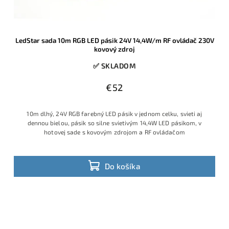
LedStar sada 10m RGB LED pásik 24V 14,4W/m RF ovládač 230V
kovový zdroj
✅ SKLADOM
€52
10m dlhý, 24V RGB farebný LED pásik v jednom celku, svieti aj
dennou bielou, pásik so silne svietivým 14,4W LED pásikom, v
hotovej sade s kovovým zdrojom a RF ovládačom
Do košíka