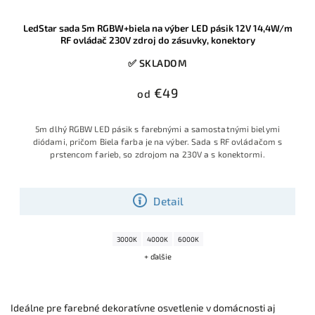
LedStar sada 5m RGBW+biela na výber LED pásik 12V 14,4W/m
RF ovládač 230V zdroj do zásuvky, konektory
✅ SKLADOM
€49
od
5m dlhý RGBW LED pásik s farebnými a samostatnými bielymi
diódami, pričom Biela farba je na výber. Sada s RF ovládačom s
prstencom farieb, so zdrojom na 230V a s konektormi.
Detail
3000K
4000K
6000K
+ ďalšie
Ideálne pre farebné dekoratívne osvetlenie v domácnosti aj