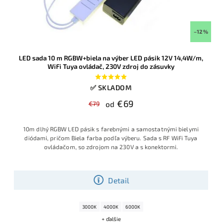
–12 %
LED sada 10 m RGBW+biela na výber LED pásik 12V 14,4W/m,
WiFi Tuya ovládač, 230V zdroj do zásuvky
✅ SKLADOM
€69
€79
od
10m dlhý RGBW LED pásik s farebnými a samostatnými bielymi
diódami, pričom Biela farba podľa výberu. Sada s RF WiFi Tuya
ovládačom, so zdrojom na 230V a s konektormi.
Detail
3000K
4000K
6000K
+ ďalšie