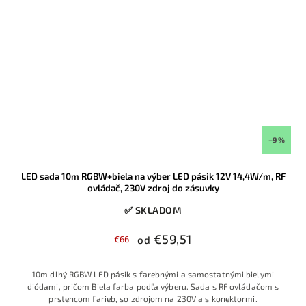
–9 %
LED sada 10m RGBW+biela na výber LED pásik 12V 14,4W/m, RF
ovládač, 230V zdroj do zásuvky
✅ SKLADOM
€59,51
€66
od
10m dlhý RGBW LED pásik s farebnými a samostatnými bielymi
diódami, pričom Biela farba podľa výberu. Sada s RF ovládačom s
prstencom farieb, so zdrojom na 230V a s konektormi.