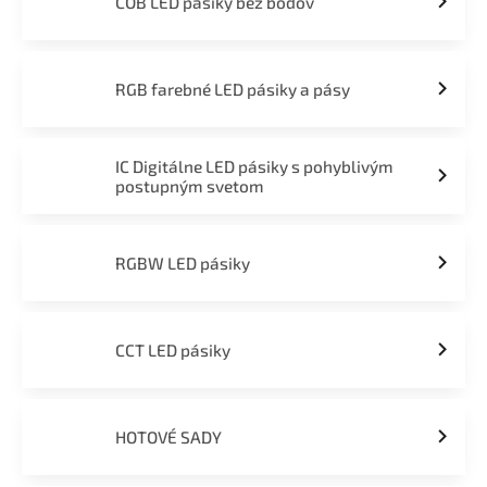
COB LED pásiky bez bodov
RGB farebné LED pásiky a pásy
IC Digitálne LED pásiky s pohyblivým
postupným svetom
RGBW LED pásiky
CCT LED pásiky
HOTOVÉ SADY